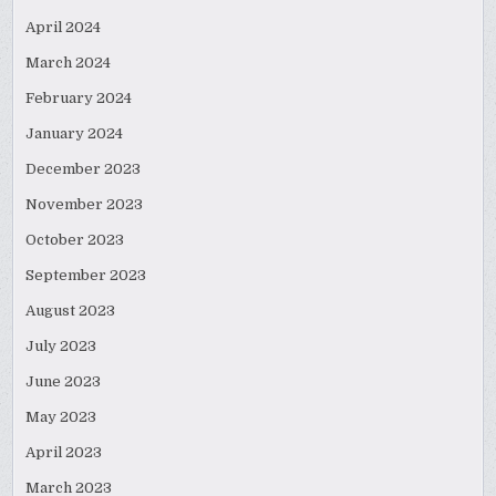
April 2024
March 2024
February 2024
January 2024
December 2023
November 2023
October 2023
September 2023
August 2023
July 2023
June 2023
May 2023
April 2023
March 2023