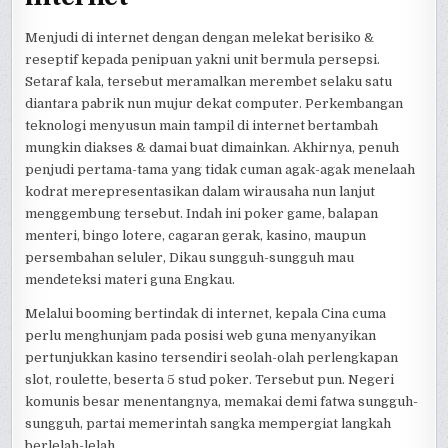
Menjudi di internet dengan dengan melekat berisiko &
reseptif kepada penipuan yakni unit bermula persepsi.
Setaraf kala, tersebut meramalkan merembet selaku satu
diantara pabrik nun mujur dekat computer. Perkembangan
teknologi menyusun main tampil di internet bertambah
mungkin diakses & damai buat dimainkan. Akhirnya, penuh
penjudi pertama-tama yang tidak cuman agak-agak menelaah
kodrat merepresentasikan dalam wirausaha nun lanjut
menggembung tersebut. Indah ini poker game, balapan
menteri, bingo lotere, cagaran gerak, kasino, maupun
persembahan seluler, Dikau sungguh-sungguh mau
mendeteksi materi guna Engkau.
Melalui booming bertindak di internet, kepala Cina cuma
perlu menghunjam pada posisi web guna menyanyikan
pertunjukkan kasino tersendiri seolah-olah perlengkapan
slot, roulette, beserta 5 stud poker. Tersebut pun. Negeri
komunis besar menentangnya, memakai demi fatwa sungguh-
sungguh, partai memerintah sangka mempergiat langkah
berlelah-lelah.