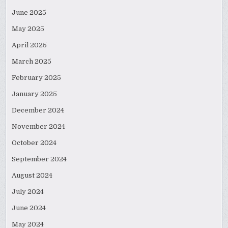
June 2025
May 2025
April 2025
March 2025
February 2025
January 2025
December 2024
November 2024
October 2024
September 2024
August 2024
July 2024
June 2024
May 2024