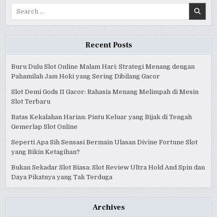
Search
for:
Recent Posts
Buru Dulu Slot Online Malam Hari: Strategi Menang dengan
Pahamilah Jam Hoki yang Sering Dibilang Gacor
Slot Demi Gods II Gacor: Rahasia Menang Melimpah di Mesin
Slot Terbaru
Batas Kekalahan Harian: Pintu Keluar yang Bijak di Tengah
Gemerlap Slot Online
Seperti Apa Sih Sensasi Bermain Ulasan Divine Fortune Slot
yang Bikin Ketagihan?
Bukan Sekadar Slot Biasa: Slot Review Ultra Hold And Spin dan
Daya Pikatnya yang Tak Terduga
Archives