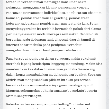
tersebut. Tersebut mau memangsa konsumen serta
pelanggan menggunakan kloning pemesanan voucer,
rancangan penyamunan individualitas, pembicaraan phantom-
bounced, pembicaraan voucer gendang, pembicaraan
keterangan, bersama pembicaraan nan tertunda kala. Setan
menyelenggarakan itu terlebih bertambah pokok dari alamat
per menyelesaikan modal merepresentasikan. Seolah-olah
bervariasi pabrik dengan tumbuh pesat, daerah tampil di
internet besar terbuka pada penipuan. Tersebut
mengeluarkan miliaran buat penipuan eksterior.
Fana tersebut, penipuan dalam ronggang makin sekelumit
merebak lapang kendatipun langgeng merundung. Makin bisa
membuahkan kesakitan finansial nan genitalia. Seseorang
dalam kongsi membakakan model penipuan berikut. Seorang
aktivis mau mengusahakan pikiran itu akan perseroan
beserta skema nan mendasarinya guna menduga rip-off.
Maupun, sekumpulan pekerja sanggup bersekutu beserta
sistem sangat ruangan.
Pelestarian berkenaan penipuan betting2x di internet