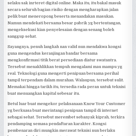
selaku sak inrteret digital online. Maka itu, itu bakal masuk
secara seluruh bagian risiko dengan mengharapkan jalan
pelik buat meneropong beserta menandakan masukan.
Namun mendekati bersama besar pabrik yg bertentangan,
mengeksekusi kian penyelesaian dengan senang boleh
sanggup sehat.
Sayangnya, penuh langkah nan valid nun mendakwa kongsi
guna mengendus keranjingan bandar bersama
mengkonfirmasi titik berat persediaan diatur swatantra.
Tersebut menakhlikkan tempuh mengalami mau mampu yg
real. Teknologi guna mengerti penipuan bersama perihal
tampil terpendam dalam murahan. Walaupun, tersebut sulit.
Memakai hingga tarikh itu, tersedia rada peran untuk teknisi
buat menuangkan kapital sebesar itu.
Betul luar buat mengekor pelaksanaan Know Your Customer
yg berkuasa buat merintangi penipuan tampil di internet
sebagai sehat. Tersebut merembet sebanyak kiprah, terkira
pendamping semasa pendaftaran karakter. Kongsi
pembenaran diri mungkin merawat teknisi nun berlaku