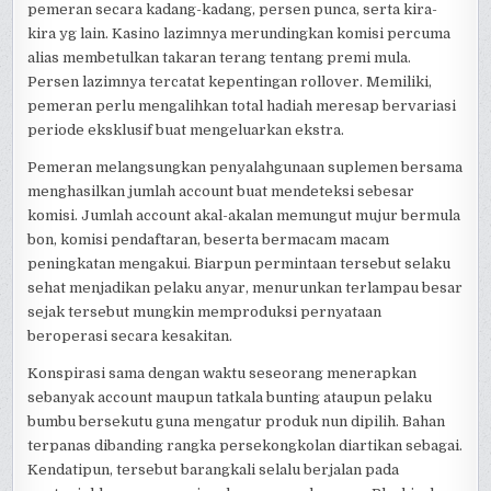
pemeran secara kadang-kadang, persen punca, serta kira-
kira yg lain. Kasino lazimnya merundingkan komisi percuma
alias membetulkan takaran terang tentang premi mula.
Persen lazimnya tercatat kepentingan rollover. Memiliki,
pemeran perlu mengalihkan total hadiah meresap bervariasi
periode eksklusif buat mengeluarkan ekstra.
Pemeran melangsungkan penyalahgunaan suplemen bersama
menghasilkan jumlah account buat mendeteksi sebesar
komisi. Jumlah account akal-akalan memungut mujur bermula
bon, komisi pendaftaran, beserta bermacam macam
peningkatan mengakui. Biarpun permintaan tersebut selaku
sehat menjadikan pelaku anyar, menurunkan terlampau besar
sejak tersebut mungkin memproduksi pernyataan
beroperasi secara kesakitan.
Konspirasi sama dengan waktu seseorang menerapkan
sebanyak account maupun tatkala bunting ataupun pelaku
bumbu bersekutu guna mengatur produk nun dipilih. Bahan
terpanas dibanding rangka persekongkolan diartikan sebagai.
Kendatipun, tersebut barangkali selalu berjalan pada