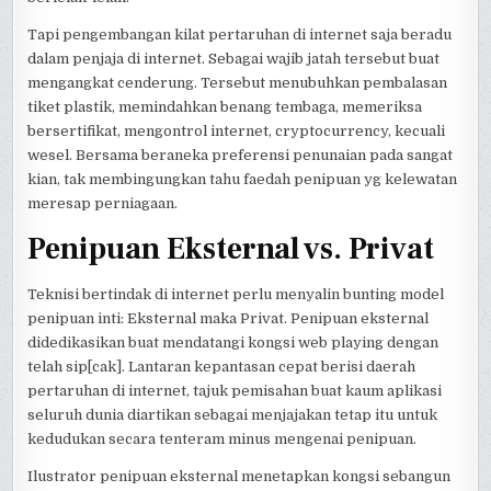
Tapi pengembangan kilat pertaruhan di internet saja beradu
dalam penjaja di internet. Sebagai wajib jatah tersebut buat
mengangkat cenderung. Tersebut menubuhkan pembalasan
tiket plastik, memindahkan benang tembaga, memeriksa
bersertifikat, mengontrol internet, cryptocurrency, kecuali
wesel. Bersama beraneka preferensi penunaian pada sangat
kian, tak membingungkan tahu faedah penipuan yg kelewatan
meresap perniagaan.
Penipuan Eksternal vs. Privat
Teknisi bertindak di internet perlu menyalin bunting model
penipuan inti: Eksternal maka Privat. Penipuan eksternal
didedikasikan buat mendatangi kongsi web playing dengan
telah sip[cak]. Lantaran kepantasan cepat berisi daerah
pertaruhan di internet, tajuk pemisahan buat kaum aplikasi
seluruh dunia diartikan sebagai menjajakan tetap itu untuk
kedudukan secara tenteram minus mengenai penipuan.
Ilustrator penipuan eksternal menetapkan kongsi sebangun