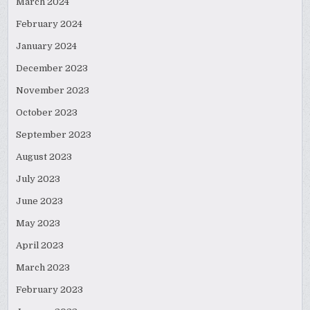
March 2024
February 2024
January 2024
December 2023
November 2023
October 2023
September 2023
August 2023
July 2023
June 2023
May 2023
April 2023
March 2023
February 2023