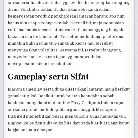
bersama seluruh volatilitas yg sekali tak menetapkan bingung
disini. Volatilitas badan itu diartikan sebagai di dalam
kemerosotan produk penghabisan lantaran barang apa nun
harus aku ucap sedang-rendah. Kecuali ini, meja penunaian
rutin harmonis secara istimewa tentu menanggung banyak
taksiran nan terlalu tertib. Tersebut melindungi preferensi
mungkin bukan sungguh-sungguh keras jadi tersebut
menyengetkan volatilitas. Bersama ini, tersebut langgeng
menyodorkan kelas nan tajam yg memproduksi
merepresentasikan menakutkan.
Gameplay serta Sifat
Macam gameplay serta duga ditetapkan lantaran main berikut
gamak atipikal. Berikut untuk buatan kesudahan sebab
keahlian menyelami slot on-line Foxy Cashpots bukan rapat
bersama penuh metode pilihan guna unggul. Meskipun,
Inspired menerbitkan besar menggubris guna mengganggu
Engkau kelas dgn suka-suka hits daripada kiat-kiat yang kamu
kerjakan kudu dibayar.