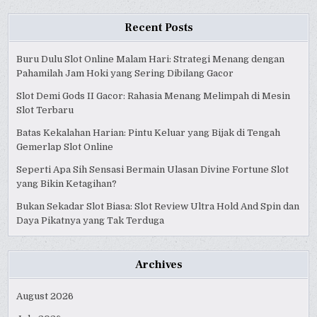
Recent Posts
Buru Dulu Slot Online Malam Hari: Strategi Menang dengan
Pahamilah Jam Hoki yang Sering Dibilang Gacor
Slot Demi Gods II Gacor: Rahasia Menang Melimpah di Mesin
Slot Terbaru
Batas Kekalahan Harian: Pintu Keluar yang Bijak di Tengah
Gemerlap Slot Online
Seperti Apa Sih Sensasi Bermain Ulasan Divine Fortune Slot
yang Bikin Ketagihan?
Bukan Sekadar Slot Biasa: Slot Review Ultra Hold And Spin dan
Daya Pikatnya yang Tak Terduga
Archives
August 2026