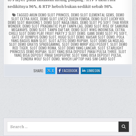
sedikitnya 96%, & RTP heboh bukan sedikit sebab 98%.
TAGGED
AKUN DEMO SLOT PRINCES
,
DEMO SLOT ELEMENTAL GEMS
,
DEMO
SLOT EXTRA JUICE
,
DEMO SLOT LIVE22 QUEEN FEMIDA
,
DEMO SLOT LUCKY KOI
,
DEMO SLOT MAHJONG 1
,
DEMO SLOT NAGA EMAS
,
DEMO SLOT PG SOFT THAI RIVER
WONDER
,
DEMO SLOT PRAGMATIC PLAY TANPA LAG
,
DEMO SLOT RISE OF SAMURAI
MEGAWAYS
,
DEMO SLOT TANPA DAFTAR
,
DEMO SLOT WWG INDONESIA
,
EXTRA
CHILLI SLOT DEMO PLAY
,
FRUIT PARTY 2 SLOT DEMO
,
GAME DEMO SLOT PG SOFT
,
GATE OF OLYMPUS DEMO SLOT
,
HUGO SLOT DEMO
,
KAISAR SLOT DEMO
,
POLA
YANG BAGUS MAIN SLOT
,
SLOT AZTEC DEMO RUPIAH
,
SLOT DEMO GA NGELAG
,
SLOT DEMO GRATIS SPADEGAMING
,
SLOT DEMO MIRIP ASLI PGSOFT
,
SLOT DEMO
RED TIGER
,
SLOT DEMO ROMA
,
SLOT DEMO YANG LANCAR
,
SLOT STARLIGHT
PRINCESS DEMO RUPIAH
,
SLOT YANG BISA DEPOSIT PAKAI PULSA THREE
,
SLOT
YANG BISA DEPOSIT PAKAI SHOPEEPAY
,
SLOT YANG BISA DEPOSIT PULSA
,
TUNDRA WOLF SLOT DEMO
,
WHICH LAPTOP HAS SIM CARD SLOT
:
:
:
SHARE:
X
FACEBOOK
LINKEDIN
FOXY
FOXY
FOXY
CASHPOTS
CASHPOTS
CASHPOTS
SLOT
SLOT
SLOT
ONLINE
ONLINE
ONLINE
REVIEW
REVIEW
REVIEW
Search
for: