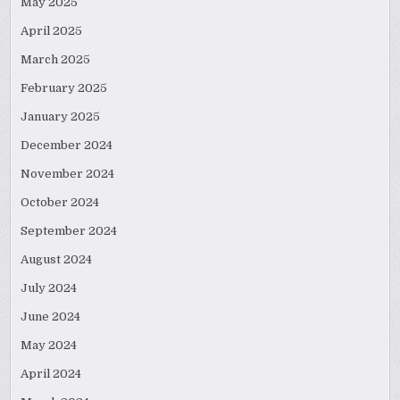
May 2025
April 2025
March 2025
February 2025
January 2025
December 2024
November 2024
October 2024
September 2024
August 2024
July 2024
June 2024
May 2024
April 2024