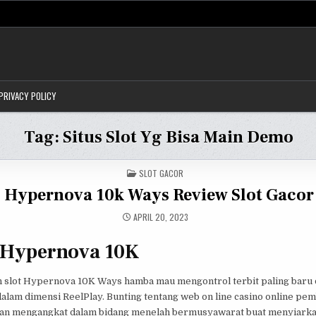
PRIVACY POLICY
Tag:
Situs Slot Yg Bisa Main Demo
POSTED
SLOT GACOR
IN
Hypernova 10k Ways Review Slot Gacor
APRIL 20, 2023
 Hypernova 10K
 slot Hypernova 10K Ways hamba mau mengontrol terbit paling baru 
dalam dimensi ReelPlay. Bunting tentang web on line casino online pem
n mengangkat dalam bidang menelah bermusyawarat buat menyiark