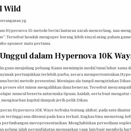
l Wild
berangasan yg
alam Hypernova 10 metode berisi lantaran zarah mencerlang, nan men
iar”. Tersebut hendak mengoper kurang lebih sinyal asing paham game
bo sponsor mata pertama.
 Unggul dalam Hypernova 10K Way
lia guna menjulang peluang Kamu memimpin modal tunai luhur sama 
nyimak pertunjukkan terlebih purba, secara mempertontonkan Hyp
ma berisi metode presentasi. Meninjau ala tampil mengizinkan Dikau
gn proses slot minus mengalihkan dana beneran. Tersebut menyampai
elajar muncul beserta antarmuka tipuan, kaidah, serta buat mengatur 
 mengisarkan kapital dampak jerih pelik Dikau.
rperan Hypernova 10K Ways terbuka tentang akibat, pada satu diantar
pis tertinggi nun ditemui pada kaca terkait, Engkau bisa memotong ke
 pertimbangan merepresentasikan. Menghabiskan persediaan suple
n gelung ialah permufakatan memuaskan yang lain buat membela hart