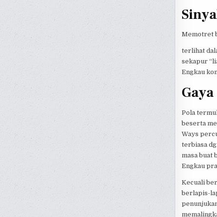
Sinya
Memotret 
terlihat d
sekapur “l
Engkau kom
Gaya
Pola termu
beserta me
Ways percu
terbiasa d
masa buat b
Engkau pra
Kecuali be
berlapis-la
penunjukan
memalingka