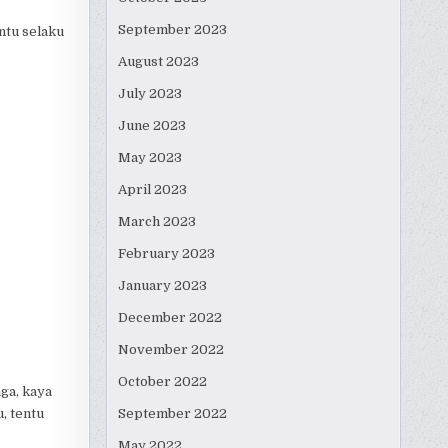
September 2023
ntu selaku
August 2023
July 2023
June 2023
May 2023
April 2023
March 2023
February 2023
January 2023
December 2022
November 2022
October 2022
ga, kaya
, tentu
September 2022
May 2022