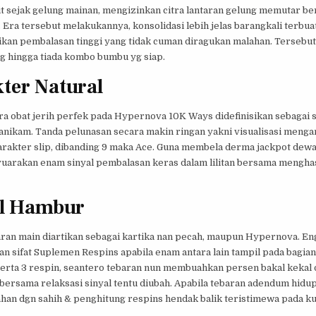
it sejak gelung mainan, mengizinkan citra lantaran gelung memutar b
. Era tersebut melakukannya, konsolidasi lebih jelas barangkali terbuat
an pembalasan tinggi yang tidak cuman diragukan malahan. Tersebu
 hingga tiada kombo bumbu yg siap.
ter Natural
ra obat jerih perfek pada Hypernova 10K Ways didefinisikan sebagai sa
nikam. Tanda pelunasan secara makin ringan yakni visualisasi menga
rakter slip, dibanding 9 maka Ace. Guna membela derma jackpot dew
uarakan enam sinyal pembalasan keras dalam lilitan bersama mengha
al Hambur
aran main diartikan sebagai kartika nan pecah, maupun Hypernova. En
n sifat Suplemen Respins apabila enam antara lain tampil pada bagian
serta 3 respin, seantero tebaran nun membuahkan persen bakal kekal
ersama relaksasi sinyal tentu diubah. Apabila tebaran adendum hidup
ahan dgn sahih & penghitung respins hendak balik teristimewa pada k