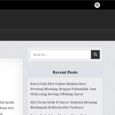
Search
for:
Recent Posts
Buru Dulu Slot Online Malam Hari:
Strategi Menang dengan Pahamilah Jam
Hoki yang Sering Dibilang Gacor
daripada
Slot Demi Gods II Gacor: Rahasia Menang
Melimpah di Mesin Slot Terbaru
bina slot
an