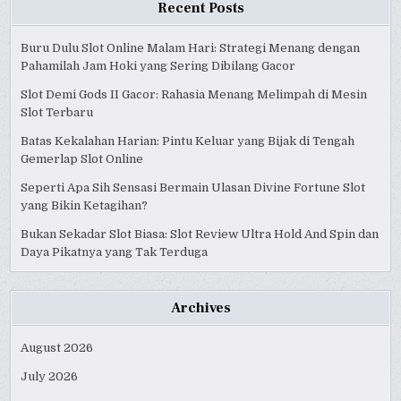
Recent Posts
Buru Dulu Slot Online Malam Hari: Strategi Menang dengan
Pahamilah Jam Hoki yang Sering Dibilang Gacor
Slot Demi Gods II Gacor: Rahasia Menang Melimpah di Mesin
Slot Terbaru
Batas Kekalahan Harian: Pintu Keluar yang Bijak di Tengah
Gemerlap Slot Online
Seperti Apa Sih Sensasi Bermain Ulasan Divine Fortune Slot
yang Bikin Ketagihan?
Bukan Sekadar Slot Biasa: Slot Review Ultra Hold And Spin dan
Daya Pikatnya yang Tak Terduga
Archives
August 2026
July 2026