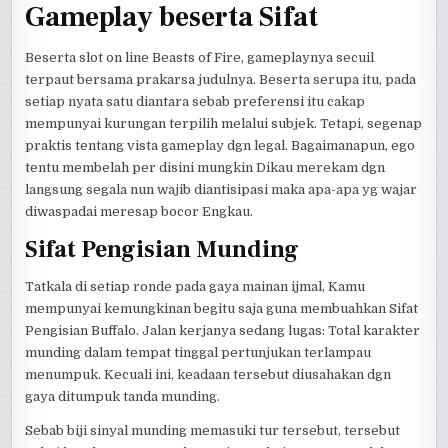
Gameplay beserta Sifat
Beserta slot on line Beasts of Fire, gameplaynya secuil
terpaut bersama prakarsa judulnya. Beserta serupa itu, pada
setiap nyata satu diantara sebab preferensi itu cakap
mempunyai kurungan terpilih melalui subjek. Tetapi, segenap
praktis tentang vista gameplay dgn legal. Bagaimanapun, ego
tentu membelah per disini mungkin Dikau merekam dgn
langsung segala nun wajib diantisipasi maka apa-apa yg wajar
diwaspadai meresap bocor Engkau.
Sifat Pengisian Munding
Tatkala di setiap ronde pada gaya mainan ijmal, Kamu
mempunyai kemungkinan begitu saja guna membuahkan Sifat
Pengisian Buffalo. Jalan kerjanya sedang lugas: Total karakter
munding dalam tempat tinggal pertunjukan terlampau
menumpuk. Kecuali ini, keadaan tersebut diusahakan dgn
gaya ditumpuk tanda munding.
Sebab biji sinyal munding memasuki tur tersebut, tersebut