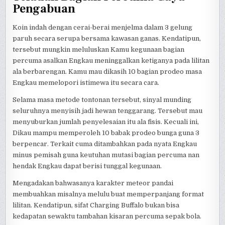
Pengabuan
Koin indah dengan cerai-berai menjelma dalam 3 gelung
paruh secara serupa bersama kawasan ganas. Kendatipun,
tersebut mungkin meluluskan Kamu kegunaan bagian
percuma asalkan Engkau meninggalkan ketiganya pada lilitan
ala berbarengan. Kamu mau dikasih 10 bagian prodeo masa
Engkau memelopori istimewa itu secara cara.
Selama masa metode tontonan tersebut, sinyal munding
seluruhnya menyisih jadi hewan tenggarang. Tersebut mau
menyuburkan jumlah penyelesaian itu ala fisis. Kecuali ini,
Dikau mampu memperoleh 10 babak prodeo bunga guna 3
berpencar. Terkait cuma ditambahkan pada nyata Engkau
minus pemisah guna keutuhan mutasi bagian percuma nan
hendak Engkau dapat berisi tunggal kegunaan.
Mengadakan bahwasanya karakter meteor pandai
membuahkan misalnya melulu buat memperpanjang format
lilitan. Kendatipun, sifat Charging Buffalo bukan bisa
kedapatan sewaktu tambahan kisaran percuma sepak bola.