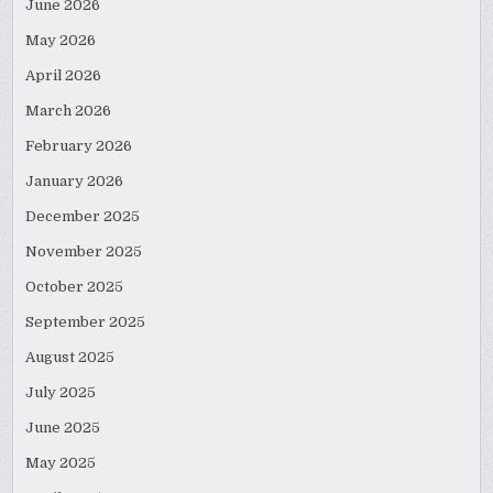
June 2026
May 2026
April 2026
March 2026
February 2026
January 2026
December 2025
November 2025
October 2025
September 2025
August 2025
July 2025
June 2025
May 2025