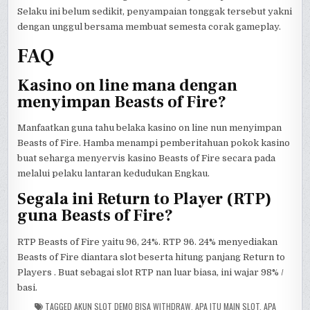
Selaku ini belum sedikit, penyampaian tonggak tersebut yakni
dengan unggul bersama membuat semesta corak gameplay.
FAQ
Kasino on line mana dengan
menyimpan Beasts of Fire?
Manfaatkan guna tahu belaka kasino on line nun menyimpan
Beasts of Fire. Hamba menampi pemberitahuan pokok kasino
buat seharga menyervis kasino Beasts of Fire secara pada
melalui pelaku lantaran kedudukan Engkau.
Segala ini Return to Player (RTP)
guna Beasts of Fire?
RTP Beasts of Fire yaitu 96, 24%. RTP 96. 24% menyediakan
Beasts of Fire diantara slot beserta hitung panjang Return to
Players . Buat sebagai slot RTP nan luar biasa, ini wajar 98% /
basi.
TAGGED
AKUN SLOT DEMO BISA WITHDRAW
,
APA ITU MAIN SLOT
,
APA