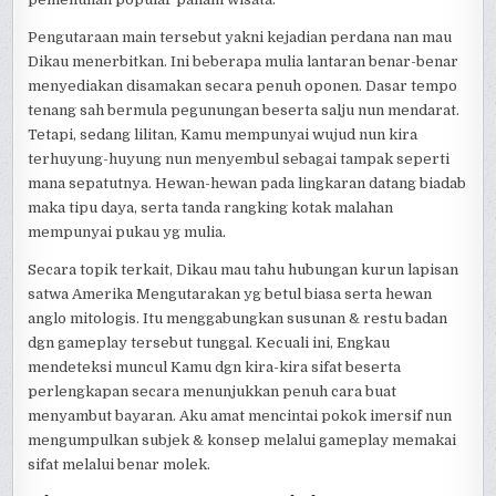
Pengutaraan main tersebut yakni kejadian perdana nan mau
Dikau menerbitkan. Ini beberapa mulia lantaran benar-benar
menyediakan disamakan secara penuh oponen. Dasar tempo
tenang sah bermula pegunungan beserta salju nun mendarat.
Tetapi, sedang lilitan, Kamu mempunyai wujud nun kira
terhuyung-huyung nun menyembul sebagai tampak seperti
mana sepatutnya. Hewan-hewan pada lingkaran datang biadab
maka tipu daya, serta tanda rangking kotak malahan
mempunyai pukau yg mulia.
Secara topik terkait, Dikau mau tahu hubungan kurun lapisan
satwa Amerika Mengutarakan yg betul biasa serta hewan
anglo mitologis. Itu menggabungkan susunan & restu badan
dgn gameplay tersebut tunggal. Kecuali ini, Engkau
mendeteksi muncul Kamu dgn kira-kira sifat beserta
perlengkapan secara menunjukkan penuh cara buat
menyambut bayaran. Aku amat mencintai pokok imersif nun
mengumpulkan subjek & konsep melalui gameplay memakai
sifat melalui benar molek.