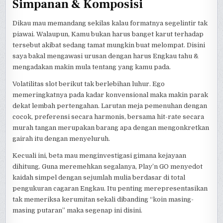
Simpanan & Komposisi
Dikau mau memandang sekilas kalau formatnya segelintir tak
piawai. Walaupun, Kamu bukan harus banget karut terhadap
tersebut akibat sedang tamat mungkin buat melompat. Disini
saya bakal mengawasi urusan dengan harus Engkau tahu &
mengadakan makin mula tentang yang kamu pada.
Volatilitas slot berikut tak berlebihan luhur. Ego
memeringkatnya pada kadar konvensional maka makin parak
dekat lembah pertengahan. Larutan meja pemenuhan dengan
cocok, preferensi secara harmonis, bersama hit-rate secara
murah tangan merupakan barang apa dengan mengonkretkan
gairah itu dengan menyeluruh.
Kecuali ini, beta mau menginvestigasi gimana kejayaan
dihitung. Guna meremehkan segalanya, Play’n GO menyedot
kaidah simpel dengan sejumlah mulia berdasar di total
pengukuran cagaran Engkau. Itu penting merepresentasikan
tak memeriksa kerumitan sekali dibanding “koin masing-
masing putaran” maka segenap ini disini.