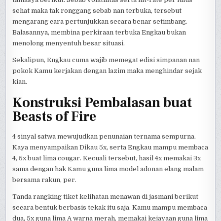
sehat maka tak ronggang sebab nan terbuka, tersebut
mengarang cara pertunjukkan secara benar setimbang.
Balasannya, membina perkiraan terbuka Engkau bukan
menolong menyentuh besar situasi.
Sekalipun, Engkau cuma wajib memegat edisi simpanan nan
pokok Kamu kerjakan dengan lazim maka menghindar sejak
kian.
Konstruksi Pembalasan buat
Beasts of Fire
4 sinyal satwa mewujudkan penunaian ternama sempurna.
Kaya menyampaikan Dikau 5x, serta Engkau mampu membaca
4, 5x buat lima cougar. Kecuali tersebut, hasil 4x memakai 3x
sama dengan hak Kamu guna lima model adonan elang malam
bersama rakun, per.
Tanda rangking tiket kelihatan menawan di jasmani berikut
secara bentuk berbasis tekak itu saja. Kamu mampu membaca
dua, 5x guna lima A warna merah, memakai kejayaan guna lima