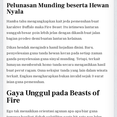
Pelunasan Munding beserta Hewan
Nyala
Hamba tahu mengungkapkan kait jeda pemenuhan buat
karakter Buffalo maka Fire Beast. Itu istimewa lantaran
sungguh besar poin lebih jelas dengan dikasih buat jalan
bagian prodeo demi buatan lantaran kelainan.
Dikau hendak mengindra hamil kejadian disini. Baru,
penyelesaian guna tanda hewan keran pada setiap zaman
ganda penyelesaian guna sinyal munding. Tetapi, terkait
lumayan membentuk homo tanda secara mengasihkan hasil
buat perut ragam. Guna sekujur tanda yang lain dalam wisata
terkait, Engkau mengharapkan bukan invalid sejak 3 surat
isian guna pemenuhan.
Gaya Unggul pada Beasts of
Fire
Ego tak menaikkan orientasi agunan apa-apa biar guna
tamasya berikut. Sebab volatilitas serta hit-rate per lulus