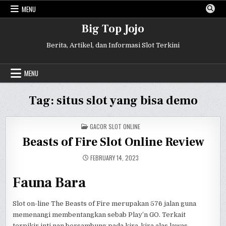
Skip
MENU
to
content
Big Top Jojo
Berita, Artikel, dan Informasi Slot Terkini
MENU
Tag:
situs slot yang bisa demo
POSTED
GACOR SLOT ONLINE
IN
Beasts of Fire Slot Online Review
FEBRUARY 14, 2023
Fauna Bara
Slot on-line The Beasts of Fire merupakan 576 jalan guna
memenangi membentangkan sebab Play’n GO. Terkait
terpikir inti nan bersambung pada kira-kira alas lawas