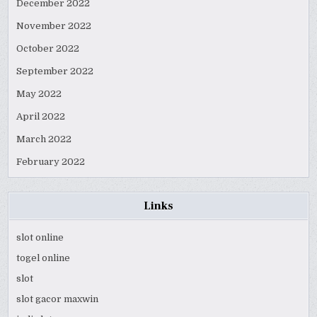
December 2022
November 2022
October 2022
September 2022
May 2022
April 2022
March 2022
February 2022
Links
slot online
togel online
slot
slot gacor maxwin