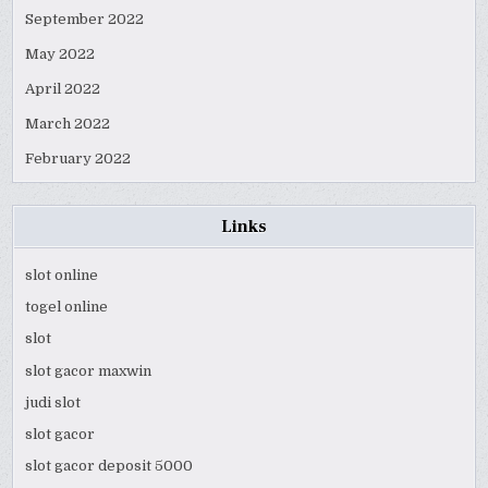
September 2022
May 2022
April 2022
March 2022
February 2022
Links
slot online
togel online
slot
slot gacor maxwin
judi slot
slot gacor
slot gacor deposit 5000