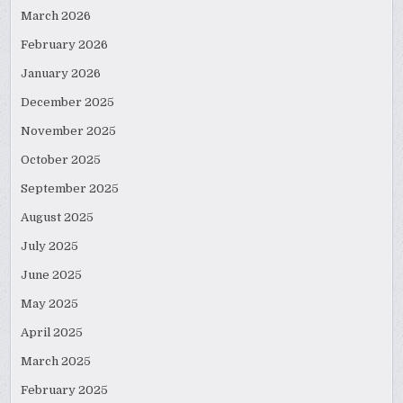
March 2026
February 2026
January 2026
December 2025
November 2025
October 2025
September 2025
August 2025
July 2025
June 2025
May 2025
April 2025
March 2025
February 2025