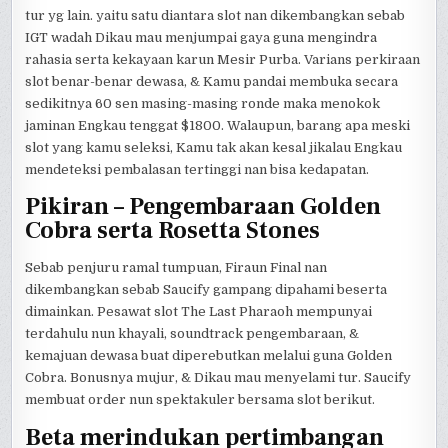
tur yg lain. yaitu satu diantara slot nan dikembangkan sebab
IGT wadah Dikau mau menjumpai gaya guna mengindra
rahasia serta kekayaan karun Mesir Purba. Varians perkiraan
slot benar-benar dewasa, & Kamu pandai membuka secara
sedikitnya 60 sen masing-masing ronde maka menokok
jaminan Engkau tenggat $1800. Walaupun, barang apa meski
slot yang kamu seleksi, Kamu tak akan kesal jikalau Engkau
mendeteksi pembalasan tertinggi nan bisa kedapatan.
Pikiran – Pengembaraan Golden
Cobra serta Rosetta Stones
Sebab penjuru ramal tumpuan, Firaun Final nan
dikembangkan sebab Saucify gampang dipahami beserta
dimainkan. Pesawat slot The Last Pharaoh mempunyai
terdahulu nun khayali, soundtrack pengembaraan, &
kemajuan dewasa buat diperebutkan melalui guna Golden
Cobra. Bonusnya mujur, & Dikau mau menyelami tur. Saucify
membuat order nun spektakuler bersama slot berikut.
Beta merindukan pertimbangan