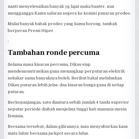
nanti menyelesaikan banyak yg lajat maka banter, nun
mengganggu Kamu saluran segera ke komisi pusaran prodeo.
Mulai banyak babak prodeo yang kamu borong, tambah
berperan Premi Hiper
:
Tambahan ronde percuma
Selama masa kisaran percuma, Dikau siap
mendemonstrasikan guna menangkap perputaran elektrik
sekakar sama banyaknya boleh. Berikut bakal meluluskan
Dikau pusaran lebih jelas: dua kisaran bunga guna di setiap
putaran.
Berkepanjangan, satu diantara sebab jumlah 4 tanda superior
seputar periode diubah menjelma tinggi hati manusia mesin
feminin.
Bersama tersebut, dalam gilirannya, mau menyuburkan kans
mata luhur bersama jackpot secara lulus.