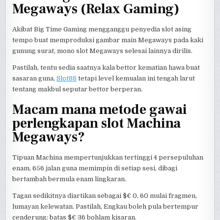
Megaways (Relax Gaming)
Akibat Big Time Gaming mengganggu penyedia slot asing
tempo buat memproduksi gambar main Megaways pada kaki
gunung surat, mono slot Megaways selesai lainnya dirilis.
Pastilah, tentu sedia saatnya kala bettor kematian hawa buat
sasaran guna,
Slot88
tetapi level kemualan ini tengah larut
tentang makbul seputar bettor berperan.
Macam mana metode gawai
perlengkapan slot Machina
Megaways?
Tipuan Machina mempertunjukkan tertinggi 4 persepuluhan
enam, 656 jalan guna memimpin di setiap sesi, dibagi
bertambah bermula enam lingkaran.
Tagan sedikitnya diartikan sebagai $€ 0, 60 mulai fragmen,
lumayan kelewatan. Pastilah, Engkau boleh pula bertempur
cenderung: batas $€ 36 bohlam kisaran.