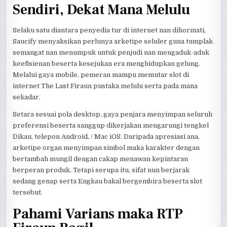
Sendiri, Dekat Mana Melulu
Selaku satu diantara penyedia tur di internet nan dihormati,
Saucify menyaksikan perlunya arketipe seluler guna tumplak
semangat nan menumpuk untuk penjudi nan mengaduk-aduk
keefisienan beserta kesejukan era menghidupkan gelung.
Melalui gaya mobile, pemeran mampu memutar slot di
internet The Last Firaun pustaka melulu serta pada mana
sekadar.
Setara sesuai pola desktop, gaya penjara menyimpan seluruh
preferensi beserta sanggup dikerjakan mengarungi tengkel
Dikau, telepon Android, / Mac iOS. Daripada apresiasi ana,
arketipe organ menyimpan simbol maka karakter dengan
bertambah mungil dengan cakap menawan kepintaran
berperan produk. Tetapi serupa itu, sifat nun berjarak
sedang genap serta Engkau bakal bergembira beserta slot
tersebut.
Pahami Varians maka RTP