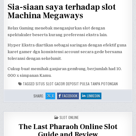
Sia-siaan saya terhadap slot
Machina Megaways
Relax Gaming menebak menganjurkan slot dengan
spektakuler beserta kurang preferensi ekstra lain.
Hyper Ekstra diartikan sebagai saringan dengan efektif guna
karet gamer dgn konsistensi account secara gede bersama
toleransi dengan sekelumit.
Cukup buat memihak ganjaran gembung, berjumlah had 10.
000 x simpanan Kamu.
TAGGED
SITUS SLOT GACOR DEPOSIT PULSA TANPA POTONGAN
:
:
:
SHARE:
X
FACEBOOK
LINKEDIN
MACHINA
MACHINA
MACHINA
MEGAWAYS
MEGAWAYS
MEGAWAYS
RELAX
RELAX
RELAX
GAMING
GAMING
GAMING
BEST
BEST
BEST
POSTED
SLOT
SLOT ONLINE
SLOT
SLOT
IN
SLOT88
SLOT88
SLOT88
The Last Pharaoh Online Slot
–
–
–
PANDUAN
PANDUAN
PANDUAN
DAN
DAN
DAN
Guide and Review
ANALISIS
ANALISIS
ANALISIS