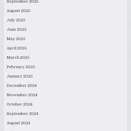
September 2025
August 2025
July 2025
June 2025
May 2025
April 2025
March 2025
February 2025
January 2025
December 2024
November 2024
October 2024
September 2024
August 2024