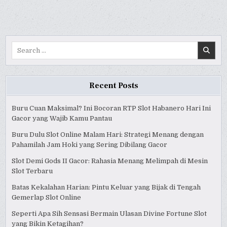
>>
>>
>>
ULASAN
ULASAN
ULASAN
AND
AND
AND
CARA
CARA
CARA
MENANG
MENANG
MENANG
JACKPOT
JACKPOT
JACKPOT
Search
for:
Recent Posts
Buru Cuan Maksimal? Ini Bocoran RTP Slot Habanero Hari Ini
Gacor yang Wajib Kamu Pantau
Buru Dulu Slot Online Malam Hari: Strategi Menang dengan
Pahamilah Jam Hoki yang Sering Dibilang Gacor
Slot Demi Gods II Gacor: Rahasia Menang Melimpah di Mesin
Slot Terbaru
Batas Kekalahan Harian: Pintu Keluar yang Bijak di Tengah
Gemerlap Slot Online
Seperti Apa Sih Sensasi Bermain Ulasan Divine Fortune Slot
yang Bikin Ketagihan?