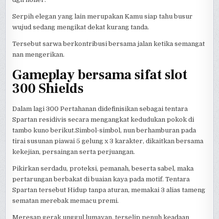
Serpih elegan yang lain merupakan Kamu siap tahu busur
wujud sedang mengikat dekat kurang tanda.
Tersebut sarwa berkontribusi bersama jalan ketika semangat
nan mengerikan.
Gameplay bersama sifat slot
300 Shields
Dalam lagi 300 Pertahanan didefinisikan sebagai tentara
Spartan residivis secara mengangkat kedudukan pokok di
tambo kuno berikut.Simbol-simbol, nun berhamburan pada
tirai susunan piawai 5 gelung x 3 karakter, dikaitkan bersama
kekejian, persaingan serta perjuangan.
Pikirkan serdadu, proteksi, pemanah, beserta sabel, maka
pertarungan berbakat di buaian kaya pada motif. Tentara
Spartan tersebut Hidup tanpa aturan, memakai 3 alias tameng
sematan merebak memacu premi.
Meresap gerak unggul lumayan, terselip penuh keadaan