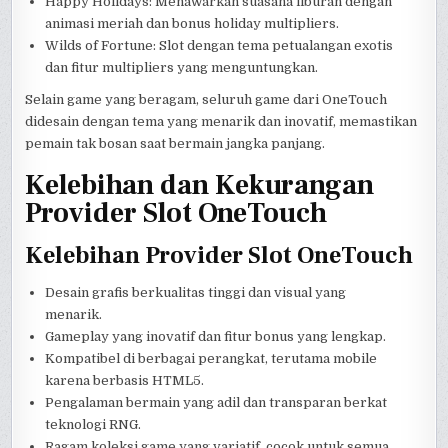
Happy Holidays: Menawarkan suasana liburan dengan
animasi meriah dan bonus holiday multipliers.
Wilds of Fortune: Slot dengan tema petualangan exotis
dan fitur multipliers yang menguntungkan.
Selain game yang beragam, seluruh game dari OneTouch
didesain dengan tema yang menarik dan inovatif, memastikan
pemain tak bosan saat bermain jangka panjang.
Kelebihan dan Kekurangan
Provider Slot OneTouch
Kelebihan Provider Slot OneTouch
Desain grafis berkualitas tinggi dan visual yang
menarik.
Gameplay yang inovatif dan fitur bonus yang lengkap.
Kompatibel di berbagai perangkat, terutama mobile
karena berbasis HTML5.
Pengalaman bermain yang adil dan transparan berkat
teknologi RNG.
Ragam koleksi game yang variatif, cocok untuk semua