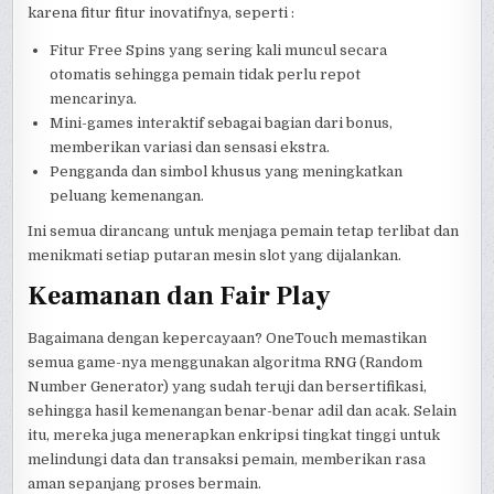
karena fitur fitur inovatifnya, seperti :
Fitur Free Spins yang sering kali muncul secara
otomatis sehingga pemain tidak perlu repot
mencarinya.
Mini-games interaktif sebagai bagian dari bonus,
memberikan variasi dan sensasi ekstra.
Pengganda dan simbol khusus yang meningkatkan
peluang kemenangan.
Ini semua dirancang untuk menjaga pemain tetap terlibat dan
menikmati setiap putaran mesin slot yang dijalankan.
Keamanan dan Fair Play
Bagaimana dengan kepercayaan? OneTouch memastikan
semua game-nya menggunakan algoritma RNG (Random
Number Generator) yang sudah teruji dan bersertifikasi,
sehingga hasil kemenangan benar-benar adil dan acak. Selain
itu, mereka juga menerapkan enkripsi tingkat tinggi untuk
melindungi data dan transaksi pemain, memberikan rasa
aman sepanjang proses bermain.