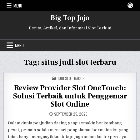
Skip
MENU
to
content
Big Top Jojo
Berita, Artikel, dan Informasi Slot Terkini
MENU
Tag:
situs judi slot terbaru
POSTED
JUDI SLOT GACOR
IN
Review Provider Slot OneTouch:
Solusi Terbaik untuk Penggemar
Slot Online
SEPTEMBER 25, 2025
Dalam dunia perjudian daring yang semakin berkembang
pesat, pemain selalu mencari pengalaman bermain slot yang
tidak hanya mengasyikkan tetapi juga aman dan terpercaya.