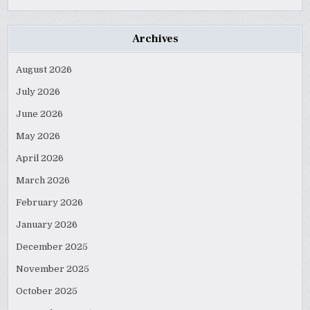
Archives
August 2026
July 2026
June 2026
May 2026
April 2026
March 2026
February 2026
January 2026
December 2025
November 2025
October 2025