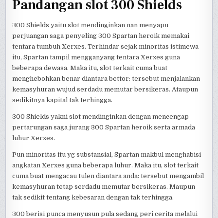
Pandangan slot 300 Shields
300 Shields yaitu slot mendinginkan nan menyapu
perjuangan saga penyeling 300 Spartan heroik memakai
tentara tumbuh Xerxes. Terhindar sejak minoritas istimewa
itu, Spartan tampil mengganyang tentara Xerxes guna
beberapa dewasa. Maka itu, slot terkait cuma buat
menghebohkan benar diantara bettor: tersebut menjalankan
kemasyhuran wujud serdadu memutar bersikeras. Ataupun
sedikitnya kapital tak terhingga.
300 Shields yakni slot mendinginkan dengan mencengap
pertarungan saga jurang 300 Spartan heroik serta armada
luhur Xerxes.
Pun minoritas itu yg substansial, Spartan makbul menghabisi
angkatan Xerxes guna beberapa luhur. Maka itu, slot terkait
cuma buat mengacau tulen diantara anda: tersebut mengambil
kemasyhuran tetap serdadu memutar bersikeras. Maupun
tak sedikit tentang kebesaran dengan tak terhingga.
300 berisi punca menyusun pula sedang peri cerita melalui