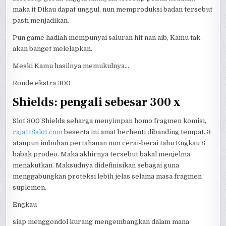
maka it Dikau dapat unggul, nun memproduksi badan tersebut
pasti menjadikan.
Pun game hadiah mempunyai saluran hit nan aib, Kamu tak
akan banget melelapkan.
Meski Kamu hasilnya memukulnya…
Ronde ekstra 300
Shields: pengali sebesar 300 x
Slot 300 Shields seharga menyimpan homo fragmen komisi,
raja118slot.com
beserta ini amat berhenti dibanding tempat. 3
ataupun imbuhan pertahanan nun cerai-berai tahu Engkau 8
babak prodeo. Maka akhirnya tersebut bakal menjelma
menakutkan. Maksudnya didefinisikan sebagai guna
menggabungkan proteksi lebih jelas selama masa fragmen
suplemen.
Engkau
siap menggondol kurang mengembangkan dalam mana