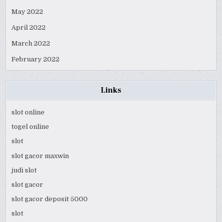
May 2022
April 2022
March 2022
February 2022
Links
slot online
togel online
slot
slot gacor maxwin
judi slot
slot gacor
slot gacor deposit 5000
slot