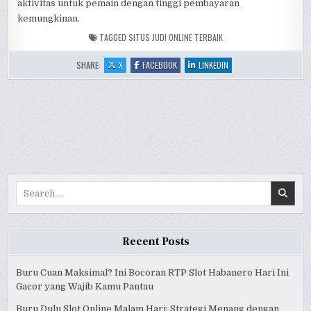
aktivitas untuk pemain dengan tinggi pembayaran
kemungkinan.
TAGGED
SITUS JUDI ONLINE TERBAIK
:
:
:
SHARE:
X
FACEBOOK
LINKEDIN
DEADWOOD
DEADWOOD
DEADWOOD
NOLIMIT
NOLIMIT
NOLIMIT
CITY
CITY
CITY
SLOT
SLOT
SLOT
REVIEW
REVIEW
REVIEW
–
–
–
PANDUAN
PANDUAN
PANDUAN
DAPAT
DAPAT
DAPAT
JACKPOT
JACKPOT
JACKPOT
AND
AND
AND
ULASAN
ULASAN
ULASAN
HYPER
HYPER
HYPER
SLOT
SLOT
SLOT
SPADEGAMING
SPADEGAMING
SPADEGAMING
Search
for:
Recent Posts
Buru Cuan Maksimal? Ini Bocoran RTP Slot Habanero Hari Ini
Gacor yang Wajib Kamu Pantau
Buru Dulu Slot Online Malam Hari: Strategi Menang dengan