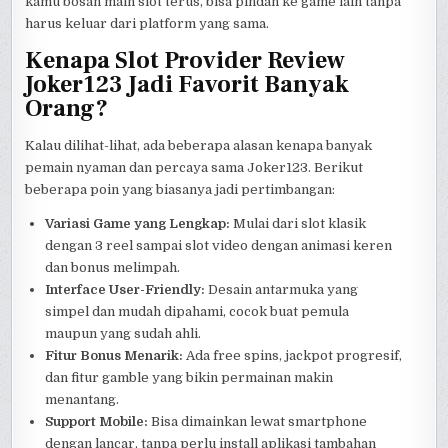
kamu bosan main slot terus, bisa pindah ke game lain tanpa
harus keluar dari platform yang sama.
Kenapa Slot Provider Review
Joker123 Jadi Favorit Banyak
Orang?
Kalau dilihat-lihat, ada beberapa alasan kenapa banyak
pemain nyaman dan percaya sama Joker123. Berikut
beberapa poin yang biasanya jadi pertimbangan:
Variasi Game yang Lengkap:
Mulai dari slot klasik
dengan 3 reel sampai slot video dengan animasi keren
dan bonus melimpah.
Interface User-Friendly:
Desain antarmuka yang
simpel dan mudah dipahami, cocok buat pemula
maupun yang sudah ahli.
Fitur Bonus Menarik:
Ada free spins, jackpot progresif,
dan fitur gamble yang bikin permainan makin
menantang.
Support Mobile:
Bisa dimainkan lewat smartphone
dengan lancar, tanpa perlu install aplikasi tambahan