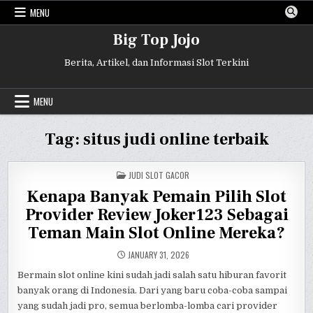
Skip
MENU
to
content
Big Top Jojo
Berita, Artikel, dan Informasi Slot Terkini
MENU
Tag:
situs judi online terbaik
POSTED
JUDI SLOT GACOR
IN
Kenapa Banyak Pemain Pilih Slot
Provider Review Joker123 Sebagai
Teman Main Slot Online Mereka?
JANUARY 31, 2026
Bermain slot online kini sudah jadi salah satu hiburan favorit
banyak orang di Indonesia. Dari yang baru coba-coba sampai
yang sudah jadi pro, semua berlomba-lomba cari provider