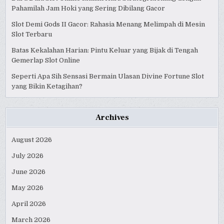
Pahamilah Jam Hoki yang Sering Dibilang Gacor
Slot Demi Gods II Gacor: Rahasia Menang Melimpah di Mesin
Slot Terbaru
Batas Kekalahan Harian: Pintu Keluar yang Bijak di Tengah
Gemerlap Slot Online
Seperti Apa Sih Sensasi Bermain Ulasan Divine Fortune Slot
yang Bikin Ketagihan?
Archives
August 2026
July 2026
June 2026
May 2026
April 2026
March 2026