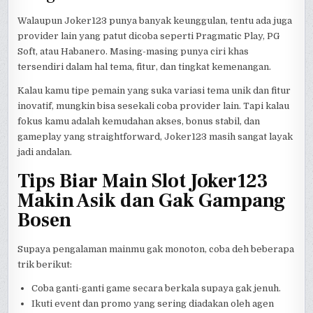
Walaupun Joker123 punya banyak keunggulan, tentu ada juga
provider lain yang patut dicoba seperti Pragmatic Play, PG
Soft, atau Habanero. Masing-masing punya ciri khas
tersendiri dalam hal tema, fitur, dan tingkat kemenangan.
Kalau kamu tipe pemain yang suka variasi tema unik dan fitur
inovatif, mungkin bisa sesekali coba provider lain. Tapi kalau
fokus kamu adalah kemudahan akses, bonus stabil, dan
gameplay yang straightforward, Joker123 masih sangat layak
jadi andalan.
Tips Biar Main Slot Joker123
Makin Asik dan Gak Gampang
Bosen
Supaya pengalaman mainmu gak monoton, coba deh beberapa
trik berikut:
Coba ganti-ganti game secara berkala supaya gak jenuh.
Ikuti event dan promo yang sering diadakan oleh agen