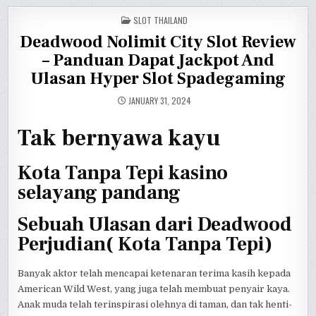
PILIH
PILIH
PILIH
SLOT
SLOT
SLOT
POSTED
PROVIDER
SLOT THAILAND
PROVIDER
PROVIDER
IN
REVIEW
REVIEW
REVIEW
Deadwood Nolimit City Slot Review
JOKER123
JOKER123
JOKER123
SEBAGAI
SEBAGAI
SEBAGAI
TEMAN
TEMAN
TEMAN
– Panduan Dapat Jackpot And
MAIN
MAIN
MAIN
SLOT
SLOT
SLOT
Ulasan Hyper Slot Spadegaming
ONLINE
ONLINE
ONLINE
MEREKA?
MEREKA?
MEREKA?
JANUARY 31, 2024
Tak bernyawa kayu
Kota Tanpa Tepi kasino
selayang pandang
Sebuah Ulasan dari Deadwood
Perjudian( Kota Tanpa Tepi)
Banyak aktor telah mencapai ketenaran terima kasih kepada
American Wild West, yang juga telah membuat penyair kaya.
Anak muda telah terinspirasi olehnya di taman, dan tak henti-