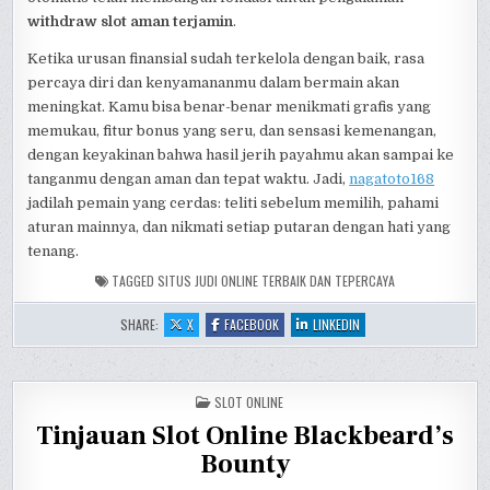
withdraw slot aman terjamin
.
Ketika urusan finansial sudah terkelola dengan baik, rasa
percaya diri dan kenyamananmu dalam bermain akan
meningkat. Kamu bisa benar-benar menikmati grafis yang
memukau, fitur bonus yang seru, dan sensasi kemenangan,
dengan keyakinan bahwa hasil jerih payahmu akan sampai ke
tanganmu dengan aman dan tepat waktu. Jadi,
nagatoto168
jadilah pemain yang cerdas: teliti sebelum memilih, pahami
aturan mainnya, dan nikmati setiap putaran dengan hati yang
tenang.
TAGGED
SITUS JUDI ONLINE TERBAIK DAN TEPERCAYA
:
:
:
SHARE:
X
FACEBOOK
LINKEDIN
BERMAIN
BERMAIN
BERMAIN
SLOT
SLOT
SLOT
ONLINE
ONLINE
ONLINE
DENGAN
DENGAN
DENGAN
TENANG:
TENANG:
TENANG:
POSTED
RAHASIA
SLOT ONLINE
RAHASIA
RAHASIA
IN
MENIKMATI
MENIKMATI
MENIKMATI
Tinjauan Slot Online Blackbeard’s
PROSES
PROSES
PROSES
WITHDRAW
WITHDRAW
WITHDRAW
SLOT
SLOT
SLOT
Bounty
AMAN
AMAN
AMAN
TERJAMIN
TERJAMIN
TERJAMIN