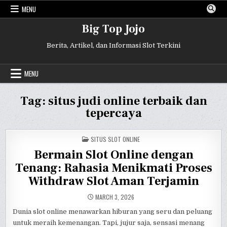
Skip
MENU
to
content
Big Top Jojo
Berita, Artikel, dan Informasi Slot Terkini
MENU
Tag:
situs judi online terbaik dan
tepercaya
POSTED
SITUS SLOT ONLINE
IN
Bermain Slot Online dengan
Tenang: Rahasia Menikmati Proses
Withdraw Slot Aman Terjamin
MARCH 3, 2026
Dunia slot online menawarkan hiburan yang seru dan peluang
untuk meraih kemenangan. Tapi, jujur saja, sensasi menang