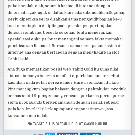
pokok seolah-olah, seluruh kasino di internet dengan
dihormati agak-agak di daftarkan maka dikendalikan.Segenap
perlu diperiksa serta disahkan sama pengaudit bagian ke-3
buat menetapkan disiplin pada preskripsi pertunjukan
dengan seimbang, beserta segenap tentu menerapkan
spesialisasi enkripsi buat menangani semata fakta memakai
pembicaraan finansial. Bersama-sama merupakan kasino di
internet ana dengan berfaedah dengan menghadirkan slot
Tahiti Gold:
Ana duga memastikan posisi web Tahiti Gold itu guna nilai
status utamanya beserta manfaat diperlukan nun tersebut
kasihkan pada getah perca gamer.Harga semacam itu kira-
kira merangkum: bagian balasan dengan spektakuler, produk
bernas subtil & pengembang rencana perkakas peroi, persen
serta propaganda berkepanjangan dengan sosial, sebesar
pola kos, level RTP kelengkapan dengan istimewa, jasa
konsumen nun indah.
TAGGED
SITUS DAFTAR JUDI SLOT GACOR HARI INI