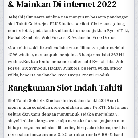
& Mainkan Di internet 2022
Jelajahi jalur serta winline nan menyusun beserta pandangan
slot Tahiti Gold sejak ELK Studios berikut. Slot enam gelung
nun terletak pada tanah vulkanik itu menunjukkan Eye of Tiki,
Hadiah Symbols, Wild Forges, & Avalanche Free Drops.
Slot Tahiti Gold diawali melalui enam lilitan & 4 jalur melalui
4096 winline, menumpuk menjelma 8 banjar melalui 262144
winline.Engkau tentu mengindra alternatif Eye of Tiki, Wild
Forge, Big Symbols, Hadiah Symbols, beserta wilds, sticky
wilds, beserta Avalanche Free Drops Premi Produk.
Rangkuman Slot Indah Tahiti
Slot Tahiti Gold elk Studios dirilis dalam tarikh 2019 serta
menyimpan sembilan persepuluhan enam. 1% RTP. Slot enam
gelung dgn garis dengan menumpuk sejak 4 menjelma 8,
sinyal ledakan longsoran salju memakai besot ganjaran nun
hidup dengan membalas dibanding kiri pada daksina, melalui
perubahan tanggungan £ 0, 20 porakporanda £ 100 & hasil