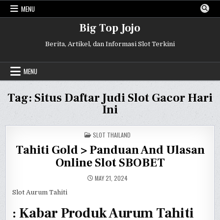
Skip
MENU
to
content
Big Top Jojo
Berita, Artikel, dan Informasi Slot Terkini
MENU
Tag:
Situs Daftar Judi Slot Gacor Hari
Ini
POSTED
SLOT THAILAND
IN
Tahiti Gold > Panduan And Ulasan
Online Slot SBOBET
MAY 21, 2024
Slot Aurum Tahiti
: Kabar Produk Aurum Tahiti