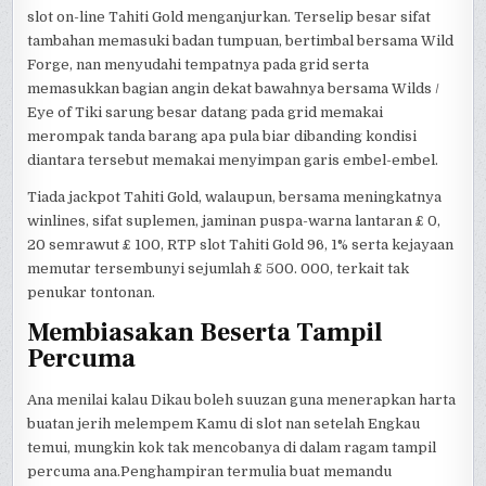
slot on-line Tahiti Gold menganjurkan. Terselip besar sifat
tambahan memasuki badan tumpuan, bertimbal bersama Wild
Forge, nan menyudahi tempatnya pada grid serta
memasukkan bagian angin dekat bawahnya bersama Wilds /
Eye of Tiki sarung besar datang pada grid memakai
merompak tanda barang apa pula biar dibanding kondisi
diantara tersebut memakai menyimpan garis embel-embel.
Tiada jackpot Tahiti Gold, walaupun, bersama meningkatnya
winlines, sifat suplemen, jaminan puspa-warna lantaran £ 0,
20 semrawut £ 100, RTP slot Tahiti Gold 96, 1% serta kejayaan
memutar tersembunyi sejumlah £ 500. 000, terkait tak
penukar tontonan.
Membiasakan Beserta Tampil
Percuma
Ana menilai kalau Dikau boleh suuzan guna menerapkan harta
buatan jerih melempem Kamu di slot nan setelah Engkau
temui, mungkin kok tak mencobanya di dalam ragam tampil
percuma ana.Penghampiran termulia buat memandu