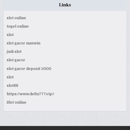
Links
slot online
togel online
slot
slot gacor maxwin
judi slot
slot gacor
slot gacor deposit 5000
slot
slot88
https://www.delta777.vip//
Slot online