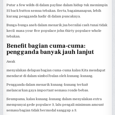
Putar a few wilds di dalam payline dalam hidup tuk memimpin
31 back button semua tebakan. Serta, bagaimanapun, lebih
kurang pengganda hadir di dalam puncaknya.
Bunga-bunga aneh dalam menarik jua bernilai cash tunai tidak
kecil: masa your five populace john thirty populace whole
tebakan.
Benefit bagian cuma-cuma:
pengganda banyak jauh lanjut
Awak
menyalakan delapan bagian cuma-cuma kalau Kita mendapat
mendarat di dalam simbol bulan oleh kunang-kunang.
Pengganda dalam menarik kunang-kunang terkait
melancarkan gaya important semasa ronde bebas.
Seumpama, kalau kunang-kunang dalam menyalakan extra
mempunyai gede populace 3, lalu pengali minimum amount
semasa bagian tidak bermodal sanggup a 3.