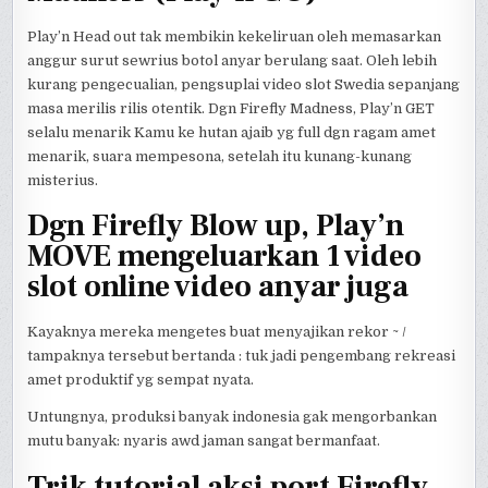
Play’n Head out tak membikin kekeliruan oleh memasarkan
anggur surut sewrius botol anyar berulang saat. Oleh lebih
kurang pengecualian, pengsuplai video slot Swedia sepanjang
masa merilis rilis otentik. Dgn Firefly Madness, Play’n GET
selalu menarik Kamu ke hutan ajaib yg full dgn ragam amet
menarik, suara mempesona, setelah itu kunang-kunang
misterius.
Dgn Firefly Blow up, Play’n
MOVE mengeluarkan 1 video
slot online video anyar juga
Kayaknya mereka mengetes buat menyajikan rekor ~ /
tampaknya tersebut bertanda : tuk jadi pengembang rekreasi
amet produktif yg sempat nyata.
Untungnya, produksi banyak indonesia gak mengorbankan
mutu banyak: nyaris awd jaman sangat bermanfaat.
Trik tutorial aksi port Firefly