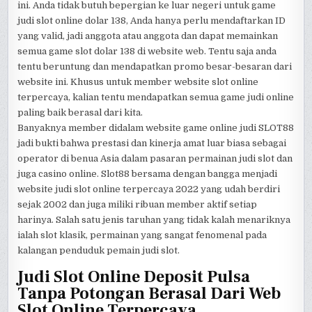
ini. Anda tidak butuh bepergian ke luar negeri untuk game
judi slot online dolar 138, Anda hanya perlu mendaftarkan ID
yang valid, jadi anggota atau anggota dan dapat memainkan
semua game slot dolar 138 di website web. Tentu saja anda
tentu beruntung dan mendapatkan promo besar-besaran dari
website ini. Khusus untuk member website slot online
terpercaya, kalian tentu mendapatkan semua game judi online
paling baik berasal dari kita.
Banyaknya member didalam website game online judi SLOT88
jadi bukti bahwa prestasi dan kinerja amat luar biasa sebagai
operator di benua Asia dalam pasaran permainan judi slot dan
juga casino online. Slot88 bersama dengan bangga menjadi
website judi slot online terpercaya 2022 yang udah berdiri
sejak 2002 dan juga miliki ribuan member aktif setiap
harinya. Salah satu jenis taruhan yang tidak kalah menariknya
ialah slot klasik, permainan yang sangat fenomenal pada
kalangan penduduk pemain judi slot.
Judi Slot Online Deposit Pulsa
Tanpa Potongan Berasal Dari Web
Slot Online Terpercaya