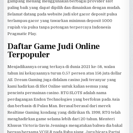
gampang menang menggunakan berbagai provider slot
paling baik yang dapat dipilih dan dimainkan dengan mudah.
Selamat datang pada website judi slot gacor deposit pulsa
terlampau gacor yang tawarkan minimun deposit 5000
rupiah via pulsa tanpa potongan terpercaya Indonesia
Pragmatic Play.
Daftar Game Judi Online
Terpopuler
Menjadikannya orang terkaya di dunia 2021 ke-56, walau
tahun ini kekayaannya turun 0,57 persen atau 156 juta dollar
AS. Dream Gaming juga didalam casino judi teranyar yang
kami hadirkan di Slot Online untuk kalian semua yang
pencinta permainan casino. RTG SLOTS adalah nama
perdagangan Endon Technologies yang berfokus pada Asia
dan berbasis di Pulau Man. Berasal berasal dari merek
Realtime Gaming kondang yang didirikan th. 1998, RTG telah
menghadirkan game selama lebih dari 20 tahun. Menteri
Khusus Victoria Gavin Jennings mengatakan bahwa dia bakal
bersua bersama VCGLR pada Rabu siang. Juru bicara Partai