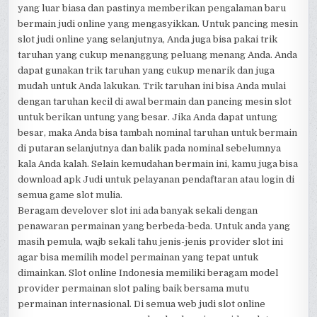
yang luar biasa dan pastinya memberikan pengalaman baru
bermain judi online yang mengasyikkan. Untuk pancing mesin
slot judi online yang selanjutnya, Anda juga bisa pakai trik
taruhan yang cukup menanggung peluang menang Anda. Anda
dapat gunakan trik taruhan yang cukup menarik dan juga
mudah untuk Anda lakukan. Trik taruhan ini bisa Anda mulai
dengan taruhan kecil di awal bermain dan pancing mesin slot
untuk berikan untung yang besar. Jika Anda dapat untung
besar, maka Anda bisa tambah nominal taruhan untuk bermain
di putaran selanjutnya dan balik pada nominal sebelumnya
kala Anda kalah. Selain kemudahan bermain ini, kamu juga bisa
download apk Judi untuk pelayanan pendaftaran atau login di
semua game slot mulia.
Beragam develover slot ini ada banyak sekali dengan
penawaran permainan yang berbeda-beda. Untuk anda yang
masih pemula, wajb sekali tahu jenis-jenis provider slot ini
agar bisa memilih model permainan yang tepat untuk
dimainkan. Slot online Indonesia memiliki beragam model
provider permainan slot paling baik bersama mutu
permainan internasional. Di semua web judi slot online