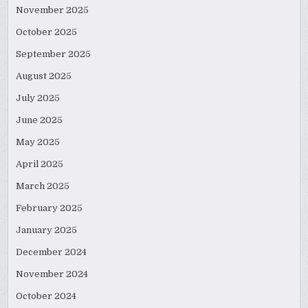
November 2025
October 2025
September 2025
August 2025
July 2025
June 2025
May 2025
April 2025
March 2025
February 2025
January 2025
December 2024
November 2024
October 2024