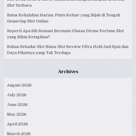
Slot Terbaru
Batas Kekalahan Harian: Pintu Keluar yang Bijak di Tengah
Gemerlap Slot Online
Seperti Apa Sih Sensasi Bermain Ulasan Divine Fortune Slot
yang Bikin Ketagihan?
Bukan Sekadar Slot Biasa: Slot Review Ultra Hold And Spin dan
Daya Pikatnya yang Tak Terduga
Archives
August 2026
July 2026
June 2026
May 2026
April 2026
March 2026