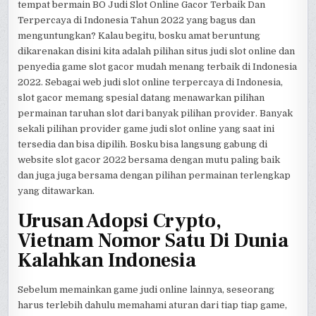
tempat bermain BO Judi Slot Online Gacor Terbaik Dan
Terpercaya di Indonesia Tahun 2022 yang bagus dan
menguntungkan? Kalau begitu, bosku amat beruntung
dikarenakan disini kita adalah pilihan situs judi slot online dan
penyedia game slot gacor mudah menang terbaik di Indonesia
2022. Sebagai web judi slot online terpercaya di Indonesia,
slot gacor memang spesial datang menawarkan pilihan
permainan taruhan slot dari banyak pilihan provider. Banyak
sekali pilihan provider game judi slot online yang saat ini
tersedia dan bisa dipilih. Bosku bisa langsung gabung di
website slot gacor 2022 bersama dengan mutu paling baik
dan juga juga bersama dengan pilihan permainan terlengkap
yang ditawarkan.
Urusan Adopsi Crypto,
Vietnam Nomor Satu Di Dunia
Kalahkan Indonesia
Sebelum memainkan game judi online lainnya, seseorang
harus terlebih dahulu memahami aturan dari tiap tiap game,