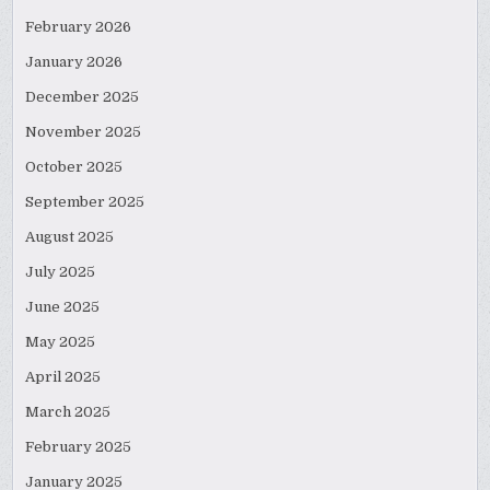
February 2026
January 2026
December 2025
November 2025
October 2025
September 2025
August 2025
July 2025
June 2025
May 2025
April 2025
March 2025
February 2025
January 2025