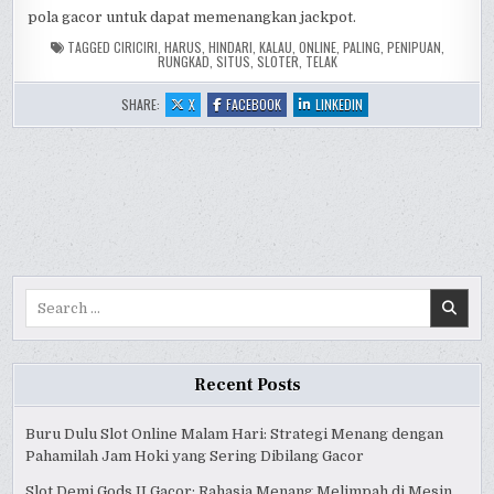
pola gacor untuk dapat memenangkan jackpot.
TAGGED
CIRICIRI
,
HARUS
,
HINDARI
,
KALAU
,
ONLINE
,
PALING
,
PENIPUAN
,
RUNGKAD
,
SITUS
,
SLOTER
,
TELAK
:
:
:
SHARE:
X
FACEBOOK
LINKEDIN
5
5
5
CIRI-
CIRI-
CIRI-
CIRI
CIRI
CIRI
WEB
WEB
WEB
JUDI
JUDI
JUDI
SLOT
SLOT
SLOT
ONLINE
ONLINE
ONLINE
PENIPUAN,
PENIPUAN,
PENIPUAN,
NO
NO
NO
5
5
5
PALING
PALING
PALING
TELAK
TELAK
TELAK
DAN
DAN
DAN
SLOTER
SLOTER
SLOTER
Search
HARUS
HARUS
HARUS
HINDARI
HINDARI
HINDARI
for:
KALAU
KALAU
KALAU
GA
GA
GA
MAU
MAU
MAU
RUNGKAD
RUNGKAD
RUNGKAD
Recent Posts
Buru Dulu Slot Online Malam Hari: Strategi Menang dengan
Pahamilah Jam Hoki yang Sering Dibilang Gacor
Slot Demi Gods II Gacor: Rahasia Menang Melimpah di Mesin