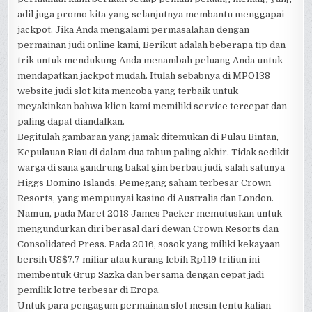
adil juga promo kita yang selanjutnya membantu menggapai
jackpot. Jika Anda mengalami permasalahan dengan
permainan judi online kami, Berikut adalah beberapa tip dan
trik untuk mendukung Anda menambah peluang Anda untuk
mendapatkan jackpot mudah. Itulah sebabnya di MPO138
website judi slot kita mencoba yang terbaik untuk
meyakinkan bahwa klien kami memiliki service tercepat dan
paling dapat diandalkan.
Begitulah gambaran yang jamak ditemukan di Pulau Bintan,
Kepulauan Riau di dalam dua tahun paling akhir. Tidak sedikit
warga di sana gandrung bakal gim berbau judi, salah satunya
Higgs Domino Islands. Pemegang saham terbesar Crown
Resorts, yang mempunyai kasino di Australia dan London.
Namun, pada Maret 2018 James Packer memutuskan untuk
mengundurkan diri berasal dari dewan Crown Resorts dan
Consolidated Press. Pada 2016, sosok yang miliki kekayaan
bersih US$7.7 miliar atau kurang lebih Rp119 triliun ini
membentuk Grup Sazka dan bersama dengan cepat jadi
pemilik lotre terbesar di Eropa.
Untuk para pengagum permainan slot mesin tentu kalian