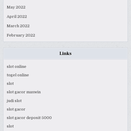
May 2022
April 2022
March 2022
February 2022
Links
slot online
togel online
slot
slot gacor maxwin
judi slot
slot gacor
slot gacor deposit 5000
slot