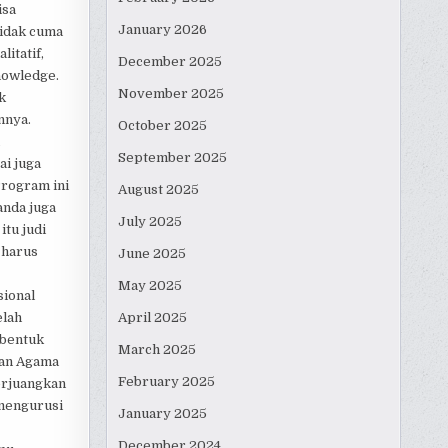
isa
January 2026
tidak cuma
itatif,
December 2025
nowledge.
November 2025
k
nnya.
October 2025
September 2025
ai juga
rogram ini
August 2025
anda juga
July 2025
tu judi
 harus
June 2025
May 2025
ional
April 2025
elah
rbentuk
March 2025
ian Agama
February 2025
erjuangkan
 mengurusi
January 2025
December 2024