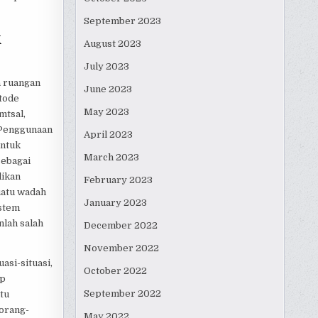
September 2023
k
August 2023
July 2023
a ruangan
June 2023
tode
May 2023
mtsal,
. Penggunaan
April 2023
untuk
March 2023
sebagai
dikan
February 2023
uatu wadah
January 2023
stem
nlah salah
December 2022
November 2022
asi-situasi,
October 2022
ap
September 2022
tu
 orang-
May 2022