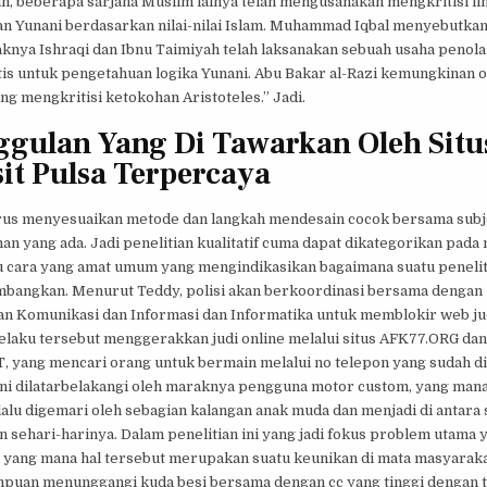
ain, beberapa sarjana Muslim lainya telah mengusahakan mengkritisi i
n Yunani berdasarkan nilai-nilai Islam. Muhammad Iqbal menyebutkan
aknya Ishraqi dan Ibnu Taimiyah telah laksanakan sebuah usaha penol
tis untuk pengetahuan logika Yunani. Abu Bakar al-Razi kemungkinan 
g mengkritisi ketokohan Aristoteles.” Jadi.
gulan Yang Di Tawarkan Oleh Situs
it Pulsa Terpercaya
arus menyesuaikan metode dan langkah mendesain cocok bersama sub
n yang ada. Jadi penelitian kualitatif cuma dapat dikategorikan pada 
u cara yang amat umum yang mengindikasikan bagaimana suatu peneliti
mbangkan. Menurut Teddy, polisi akan berkoordinasi bersama dengan
n Komunikasi dan Informasi dan Informatika untuk memblokir web jud
Pelaku tersebut menggerakkan judi online melalui situs AFK77.ORG dan
, yang mencari orang untuk bermain melalui no telepon yang sudah di
 ini dilatarbelakangi oleh maraknya pengguna motor custom, yang man
alu digemari oleh sebagian kalangan anak muda dan menjadi di antara
 sehari-harinya. Dalam penelitian ini yang jadi fokus problem utama y
, yang mana hal tersebut merupakan suatu keunikan di mata masyarak
puan menunggangi kuda besi bersama dengan cc yang tinggi dengan 