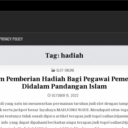
PRIVACY POLICY
Tag:
hadiah
POSTED
SLOT ONLINE
IN
 Pemberian Hadiah Bagi Pegawai Peme
Didalam Pandangan Islam
OCTOBER 15, 2022
di yang satu ini menawarkan permainan taruhan judi slot dengan tamp
k serta jackpot besar layaknya MAHJONG WAYS. Mendapati situs toge
ini tentunya tidak susah dipicu artikel terapan judi togel online24jamin
info yang dapat dipahami berkaitan siapa terapan judi togel online24