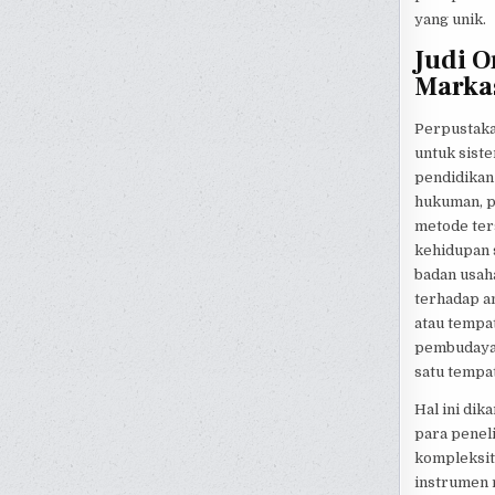
yang unik.
Judi O
Markas
Perpustaka
untuk sist
pendidikan
hukuman, pe
metode ter
kehidupan 
badan usah
terhadap an
atau tempa
pembudayaan
satu tempat
Hal ini dik
para penel
kompleksit
instrumen 