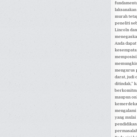
fundamental
laksanakan 
murah tetap
peneliti s
Lincoln da
menegaskan 
Anda dapat 
kesempatan
memposisik
memungkink
mengurus p
darat, judi
ditindak,”
berkomitme
maupun onli
kemerdekaa
mengalami 
yang mulai
pendidikan 
permasalah