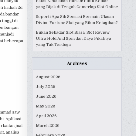
pat banyak
Batas Kekalahan Harian: Pintu Keluar
yang Bijak di Tengah Gemerlap Slot Online
i hadiah 2d
ada bandar
Seperti Apa Sih Sensasi Bermain Ulasan
 tinggi di
Divine Fortune Slot yang Bikin Ketagihan?
kembangan
Bukan Sekadar Slot Biasa: Slot Review
menjadi
Ultra Hold And Spin dan Daya Pikatnya
pat beberapa
yang Tak Terduga
Archives
August 2026
July 2026
June 2026
May 2026
hammad saw
April 2026
i. Aplikasi
March 2026
rkaitan jual
t, analisa
February 2026