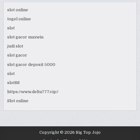
slot online
togel online
slot
slot gacor maxwin
judi slot
slot gacor
slot gacor deposit 5000
slot
slot88
https://www.delta777.vip//
Slot online
Copyright © 2026 Big Top Jojo