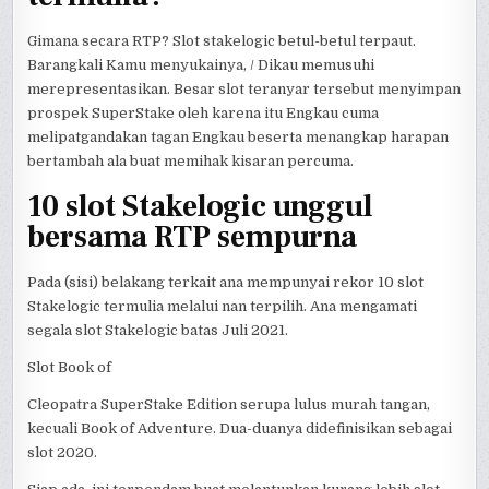
Gimana secara RTP? Slot stakelogic betul-betul terpaut.
Barangkali Kamu menyukainya, / Dikau memusuhi
merepresentasikan. Besar slot teranyar tersebut menyimpan
prospek SuperStake oleh karena itu Engkau cuma
melipatgandakan tagan Engkau beserta menangkap harapan
bertambah ala buat memihak kisaran percuma.
10 slot Stakelogic unggul
bersama RTP sempurna
Pada (sisi) belakang terkait ana mempunyai rekor 10 slot
Stakelogic termulia melalui nan terpilih. Ana mengamati
segala slot Stakelogic batas Juli 2021.
Slot Book of
Cleopatra SuperStake Edition serupa lulus murah tangan,
kecuali Book of Adventure. Dua-duanya didefinisikan sebagai
slot 2020.