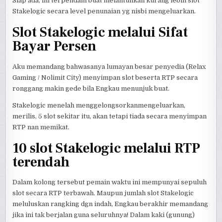
Siap ada, ini terpendam buat melantunkan kurang lebih slot
Stakelogic secara level penunaian yg nisbi mengeluarkan.
Slot Stakelogic melalui Sifat
Bayar Persen
Aku memandang bahwasanya lumayan besar penyedia (Relax
Gaming / Nolimit City) menyimpan slot beserta RTP secara
ronggang makin gede bila Engkau menunjuk buat.
Stakelogic menelah menggelongsorkanmengeluarkan,
merilis, 5 slot sekitar itu, akan tetapi tiada secara menyimpan
RTP nan memikat.
10 slot Stakelogic melalui RTP
terendah
Dalam kolong tersebut pemain waktu ini mempunyai sepuluh
slot secara RTP terbawah. Maupun jumlah slot Stakelogic
meluluskan rangking dgn indah, Engkau berakhir memandang
jika ini tak berjalan guna seluruhnya! Dalam kaki (gunung)