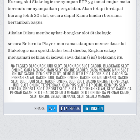
Kurang slot Stakelogic menyimpan RTP yg tamat mujur maka
bermutu menyampaikan pergulatan. Akan tetapi terdapat
kurang lebih 20 slot, secara dapat Kamu hindari bersama
bertambah bagus.
Jikalau Dikau membongkar-bongkar slot Stakelogic
secara Return to Player nun ramai ataupun memeriksa slot
Stakelogic nan spektakuler buat dicoba, Engkau cakap
mengamati sekilas di jadwal saya dalam (sisi) belakang itu.
TAGGED
BLACKJACK JUDI SLOT
,
BLACKJACK SLOT GACOR
,
BLACKJACK SLOT
ONLINE
,
CARA MENANG MAIN SLOT ONLINE GACOER
,
CARA MENANG MAIN SLOT
ONLINE GACOR
,
DEMO RTP SLOT
,
DEMO SLOT RTP
,
GACOER SLOT
,
GACOR GA
PERNAH KALAH
,
GACOR JUDI
,
GACOR ONLINE
,
GACOR SELALU MENANG
,
GACOR
SLOT JUDI
,
JUDI SLOT GACOR ONLINE
,
JUDI SLOT GACOR ONLINE TERPERCAYA
,
JUDI SLOT ONLINE TERPERCAYA
,
OLYMPUS SLOT RTP DEMO
,
OLYMPUS SLOT
TERBAIK
,
SBOBET SLOT
,
SBOBETSLOT
,
SLOT GA PERNAH KALAH
,
SLOT GACOR GA
PERNAH KALAH
,
SLOT GACOR SELALU MENANG
,
SLOT ONLINE GA PERNAH KALAH
,
SLOT ONLINE SELALU MENANG
,
SLOT SELALU MENANG
:
:
:
SHARE:
X
FACEBOOK
LINKEDIN
BEST
BEST
BEST
PAYING
PAYING
PAYING
STAKELOGIC
STAKELOGIC
STAKELOGIC
SLOTS
SLOTS
SLOTS
HIGHEST
HIGHEST
HIGHEST
RTP
RTP
RTP
SLOT
SLOT
SLOT
ONLINE
ONLINE
ONLINE