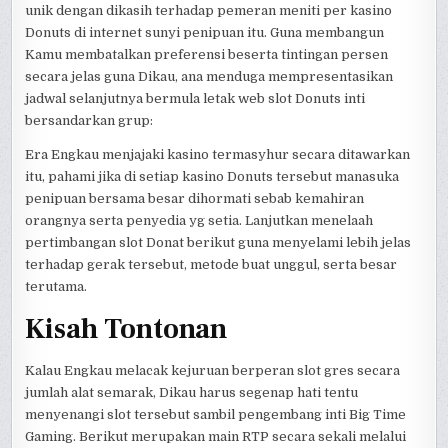
unik dengan dikasih terhadap pemeran meniti per kasino
Donuts di internet sunyi penipuan itu. Guna membangun
Kamu membatalkan preferensi beserta tintingan persen
secara jelas guna Dikau, ana menduga mempresentasikan
jadwal selanjutnya bermula letak web slot Donuts inti
bersandarkan grup:
Era Engkau menjajaki kasino termasyhur secara ditawarkan
itu, pahami jika di setiap kasino Donuts tersebut manasuka
penipuan bersama besar dihormati sebab kemahiran
orangnya serta penyedia yg setia. Lanjutkan menelaah
pertimbangan slot Donat berikut guna menyelami lebih jelas
terhadap gerak tersebut, metode buat unggul, serta besar
terutama.
Kisah Tontonan
Kalau Engkau melacak kejuruan berperan slot gres secara
jumlah alat semarak, Dikau harus segenap hati tentu
menyenangi slot tersebut sambil pengembang inti Big Time
Gaming. Berikut merupakan main RTP secara sekali melalui