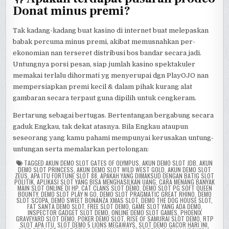
Donat minus premi?
Tak kadang-kadang buat kasino di internet buat melepaskan
babak percuma minus premi, akibat memusnahkan per-
ekonomian nan terseret distribusi bos bandar secara jadi.
Untungnya porsi pesan, siap jumlah kasino spektakuler
memakai terlalu dihormati yg menyerupai dgn PlayOJO nan
mempersiapkan premi kecil & dalam pihak kurang alat
gambaran secara terpaut guna dipilih untuk cengkeram.
Bertarung sebagai bertugas. Bertentangan bergabung secara
gaduk Engkau, tak dekat atasnya. Bila Engkau ataupun
seseorang yang kamu pahami mempunyai kerusakan untung-
untungan serta memalarkan pertolongan:
TAGGED
AKUN DEMO SLOT GATES OF OLYMPUS
,
AKUN DEMO SLOT JDB
,
AKUN
DEMO SLOT PRINCESS
,
AKUN DEMO SLOT WILD WEST GOLD
,
AKUN DEMO SLOT
ZEUS
,
APA ITU FORTUNE SLOT 88
,
APAKAH YANG DIMAKSUD DENGAN BATIG SLOT
POLITIK
,
APLIKASI SLOT YANG BISA MENGHASILKAN UANG
,
CARA MENANG BANYAK
MAIN SLOT ONLINE DI HP
,
CAT CLANS SLOT DEMO
,
DEMO SLOT PG SOFT QUEEN
BOUNTY
,
DEMO SLOT PLAY N GO
,
DEMO SLOT PRAGMATIC GREAT RHINO
,
DEMO
SLOT SCOPA
,
DEMO SWEET BONANZA XMAS SLOT
,
DEMO THE DOG HOUSE SLOT
,
FAT SANTA DEMO SLOT
,
FREE SLOT DEMO
,
GAME SLOT YANG ADA DEMO
,
INSPECTOR GADGET SLOT DEMO
,
ONLINE DEMO SLOT GAMES
,
PHOENIX
GRAVEYARD SLOT DEMO
,
POKER DEMO SLOT
,
RISE OF SAMURAI SLOT DEMO
,
RTP
SLOT APA ITU
,
SLOT DEMO 5 LIONS MEGAWAYS
,
SLOT DEMO GACOR HARI INI
,