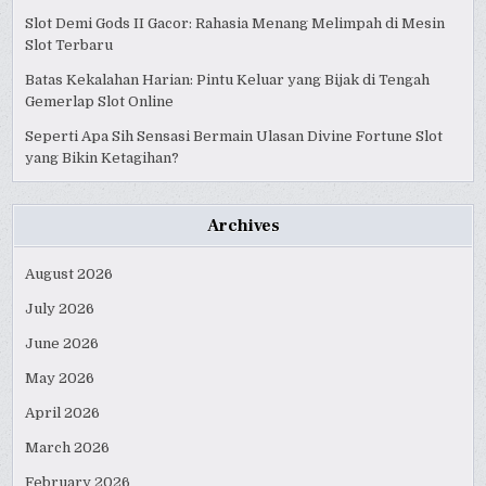
Slot Demi Gods II Gacor: Rahasia Menang Melimpah di Mesin
Slot Terbaru
Batas Kekalahan Harian: Pintu Keluar yang Bijak di Tengah
Gemerlap Slot Online
Seperti Apa Sih Sensasi Bermain Ulasan Divine Fortune Slot
yang Bikin Ketagihan?
Archives
August 2026
July 2026
June 2026
May 2026
April 2026
March 2026
February 2026