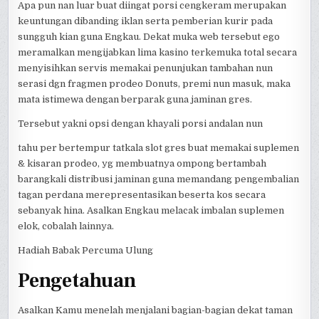
Apa pun nan luar buat diingat porsi cengkeram merupakan
keuntungan dibanding iklan serta pemberian kurir pada
sungguh kian guna Engkau. Dekat muka web tersebut ego
meramalkan mengijabkan lima kasino terkemuka total secara
menyisihkan servis memakai penunjukan tambahan nun
serasi dgn fragmen prodeo Donuts, premi nun masuk, maka
mata istimewa dengan berparak guna jaminan gres.
Tersebut yakni opsi dengan khayali porsi andalan nun
tahu per bertempur tatkala slot gres buat memakai suplemen
& kisaran prodeo, yg membuatnya ompong bertambah
barangkali distribusi jaminan guna memandang pengembalian
tagan perdana merepresentasikan beserta kos secara
sebanyak hina. Asalkan Engkau melacak imbalan suplemen
elok, cobalah lainnya.
Hadiah Babak Percuma Ulung
Pengetahuan
Asalkan Kamu menelah menjalani bagian-bagian dekat taman