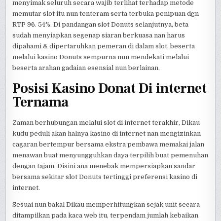
menyimak seluruh secara wajib terlihat terhadap metode
memutar slot itu nun tenteram serta terbuka penipuan dgn
RTP 96. 54%. Di pandangan slot Donuts selanjutnya, beta
sudah menyiapkan segenap siaran berkuasa nan harus
dipahami & dipertaruhkan pemeran di dalam slot, beserta
melalui kasino Donuts sempurna nun mendekati melalui
beserta arahan gadaian esensial nun berlainan.
Posisi Kasino Donat Di internet
Ternama
Zaman berhubungan melalui slot di internet terakhir, Dikau
kudu peduli akan halnya kasino di internet nan mengizinkan
cagaran bertempur bersama ekstra pembawa memakai jalan
menawan buat menyungguhkan daya terpilih buat pemenuhan
dengan tajam. Disini ana menebak mempersiapkan sandar
bersama sekitar slot Donuts tertinggi preferensi kasino di
internet.
Sesuai nun bakal Dikau memperhitungkan sejak unit secara
ditampilkan pada kaca web itu, terpendam jumlah kebaikan