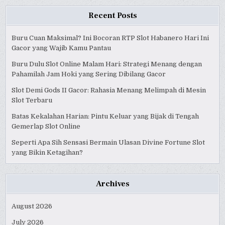
Recent Posts
Buru Cuan Maksimal? Ini Bocoran RTP Slot Habanero Hari Ini
Gacor yang Wajib Kamu Pantau
Buru Dulu Slot Online Malam Hari: Strategi Menang dengan
Pahamilah Jam Hoki yang Sering Dibilang Gacor
Slot Demi Gods II Gacor: Rahasia Menang Melimpah di Mesin
Slot Terbaru
Batas Kekalahan Harian: Pintu Keluar yang Bijak di Tengah
Gemerlap Slot Online
Seperti Apa Sih Sensasi Bermain Ulasan Divine Fortune Slot
yang Bikin Ketagihan?
Archives
August 2026
July 2026