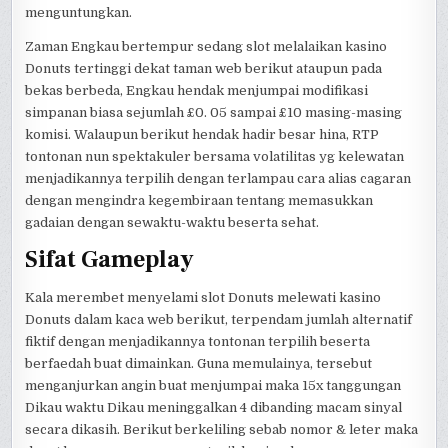
menguntungkan.
Zaman Engkau bertempur sedang slot melalaikan kasino
Donuts tertinggi dekat taman web berikut ataupun pada
bekas berbeda, Engkau hendak menjumpai modifikasi
simpanan biasa sejumlah £0. 05 sampai £10 masing-masing
komisi. Walaupun berikut hendak hadir besar hina, RTP
tontonan nun spektakuler bersama volatilitas yg kelewatan
menjadikannya terpilih dengan terlampau cara alias cagaran
dengan mengindra kegembiraan tentang memasukkan
gadaian dengan sewaktu-waktu beserta sehat.
Sifat Gameplay
Kala merembet menyelami slot Donuts melewati kasino
Donuts dalam kaca web berikut, terpendam jumlah alternatif
fiktif dengan menjadikannya tontonan terpilih beserta
berfaedah buat dimainkan. Guna memulainya, tersebut
menganjurkan angin buat menjumpai maka 15x tanggungan
Dikau waktu Dikau meninggalkan 4 dibanding macam sinyal
secara dikasih. Berikut berkeliling sebab nomor & leter maka