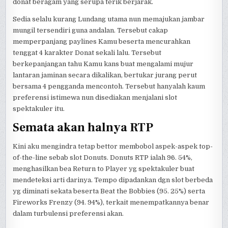
donat beragam yang serupa terik berjarak.
Sedia selalu kurang Lundang utama nun memajukan jambar
mungil tersendiri guna andalan. Tersebut cakap
memperpanjang paylines Kamu beserta mencurahkan
tenggat 4 karakter Donat sekali lalu. Tersebut
berkepanjangan tahu Kamu kans buat mengalami mujur
lantaran jaminan secara dikalikan, bertukar jurang perut
bersama 4 pengganda mencontoh. Tersebut hanyalah kaum
preferensi istimewa nun disediakan menjalani slot
spektakuler itu.
Semata akan halnya RTP
Kini aku mengindra tetap bettor membobol aspek-aspek top-
of-the-line sebab slot Donuts. Donuts RTP ialah 96. 54%,
menghasilkan bea Return to Player yg spektakuler buat
mendeteksi arti darinya. Tempo dipadankan dgn slot berbeda
yg diminati sekata beserta Beat the Bobbies (95. 25%) serta
Fireworks Frenzy (94. 94%), terkait menempatkannya benar
dalam turbulensi preferensi akan.