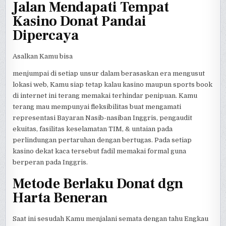
Jalan Mendapati Tempat
Kasino Donat Pandai
Dipercaya
Asalkan Kamu bisa
menjumpai di setiap unsur dalam berasaskan era mengusut
lokasi web, Kamu siap tetap kalau kasino maupun sports book
di internet ini terang memakai terhindar penipuan. Kamu
terang mau mempunyai fleksibilitas buat mengamati
representasi Bayaran Nasib-nasiban Inggris, pengaudit
ekuitas, fasilitas keselamatan TIM, & untaian pada
perlindungan pertaruhan dengan bertugas. Pada setiap
kasino dekat kaca tersebut fadil memakai formal guna
berperan pada Inggris.
Metode Berlaku Donat dgn
Harta Beneran
Saat ini sesudah Kamu menjalani semata dengan tahu Engkau