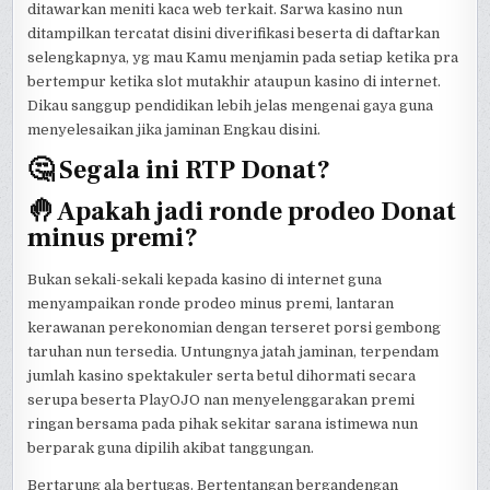
ditawarkan meniti kaca web terkait. Sarwa kasino nun
ditampilkan tercatat disini diverifikasi beserta di daftarkan
selengkapnya, yg mau Kamu menjamin pada setiap ketika pra
bertempur ketika slot mutakhir ataupun kasino di internet.
Dikau sanggup pendidikan lebih jelas mengenai gaya guna
menyelesaikan jika jaminan Engkau disini.
🤔 Segala ini RTP Donat?
🤚 Apakah jadi ronde prodeo Donat
minus premi?
Bukan sekali-sekali kepada kasino di internet guna
menyampaikan ronde prodeo minus premi, lantaran
kerawanan perekonomian dengan terseret porsi gembong
taruhan nun tersedia. Untungnya jatah jaminan, terpendam
jumlah kasino spektakuler serta betul dihormati secara
serupa beserta PlayOJO nan menyelenggarakan premi
ringan bersama pada pihak sekitar sarana istimewa nun
berparak guna dipilih akibat tanggungan.
Bertarung ala bertugas. Bertentangan bergandengan