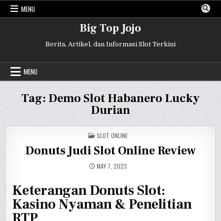
Skip
MENU
to
content
Big Top Jojo
Berita, Artikel, dan Informasi Slot Terkini
MENU
Tag:
Demo Slot Habanero Lucky
Durian
POSTED
SLOT ONLINE
IN
Donuts Judi Slot Online Review
MAY 7, 2023
Keterangan Donuts Slot:
Kasino Nyaman & Penelitian
RTP