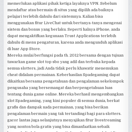
memerlukan aplikasi pihak ketiga layaknya VPN. Sebelum
mendaftar atau bermain di situs yang dipilih ada baiknya
pelajari terlebih dahulu dari sistemnya. Kalian bisa
menggunakan fitur LiveChat untuk bertanya-tanya mengenai
sistem dan bonus yang berlaku. Seperti halnya iPhone, anda
dapat mengaktifkan kegunaan Trust Applications terlebih
dahulu di menu pengaturan, karena anda mengunduh aplikasi
di luar App Store.
Mereka mulai berfungsi pada th. 2012 bersama dengan tujuan
tawarkan game slot top sbo yang adil dan terbuka kepada
semua slotters, jadi Anda tidak perlu khawatir menemukan
cheat didalam permainan. Keberhasilan Spadegaming dapat
dikaitkan bersama pengetahuan dan pengalaman sekelompok
pengusaha yang bersemangat dan berpengetahuan luas
tentang dunia game online. Mereka berhasil mengembangkan
slot Spadegaming, yang kini populer di semua dunia, berkat
grafis dan dampak nada permainan, yang bisa berikan
pengalaman bermain yang tak tertandingi bagi para slotters.
gacor lantas juga selanjutnya menyajikan fitur livestreaming
yang nonton bola gratis yang bisa dimanfaatkan sebaik