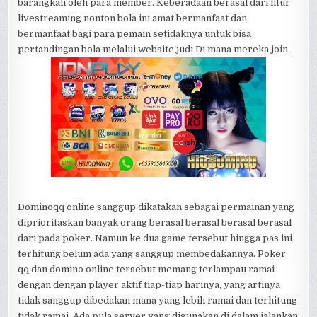
barangkali oleh para member. Keberadaan berasal dari fitur
livestreaming nonton bola ini amat bermanfaat dan
bermanfaat bagi para pemain setidaknya untuk bisa
pertandingan bola melalui website judi Di mana mereka join.
Dominoqq online sanggup dikatakan sebagai permainan yang
diprioritaskan banyak orang berasal berasal berasal berasal
dari pada poker. Namun ke dua game tersebut hingga pas ini
terhitung belum ada yang sanggup membedakannya. Poker
qq dan domino online tersebut memang terlampau ramai
dengan dengan player aktif tiap-tiap harinya, yang artinya
tidak sanggup dibedakan mana yang lebih ramai dan terhitung
tidak ramai. Ada pula server yang digunakan di dalam jalankan