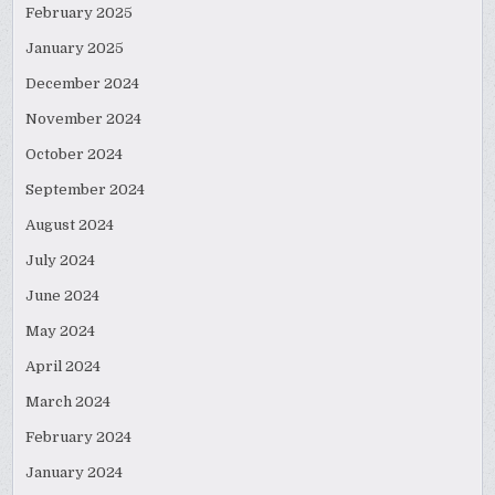
February 2025
January 2025
December 2024
November 2024
October 2024
September 2024
August 2024
July 2024
June 2024
May 2024
April 2024
March 2024
February 2024
January 2024