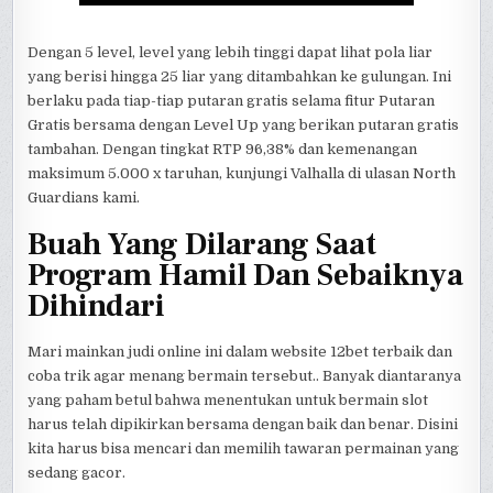
Dengan 5 level, level yang lebih tinggi dapat lihat pola liar
yang berisi hingga 25 liar yang ditambahkan ke gulungan. Ini
berlaku pada tiap-tiap putaran gratis selama fitur Putaran
Gratis bersama dengan Level Up yang berikan putaran gratis
tambahan. Dengan tingkat RTP 96,38% dan kemenangan
maksimum 5.000 x taruhan, kunjungi Valhalla di ulasan North
Guardians kami.
Buah Yang Dilarang Saat
Program Hamil Dan Sebaiknya
Dihindari
Mari mainkan judi online ini dalam website 12bet terbaik dan
coba trik agar menang bermain tersebut.. Banyak diantaranya
yang paham betul bahwa menentukan untuk bermain slot
harus telah dipikirkan bersama dengan baik dan benar. Disini
kita harus bisa mencari dan memilih tawaran permainan yang
sedang gacor.