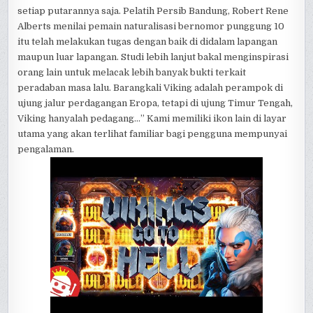
setiap putarannya saja. Pelatih Persib Bandung, Robert Rene
Alberts menilai pemain naturalisasi bernomor punggung 10
itu telah melakukan tugas dengan baik di didalam lapangan
maupun luar lapangan. Studi lebih lanjut bakal menginspirasi
orang lain untuk melacak lebih banyak bukti terkait
peradaban masa lalu. Barangkali Viking adalah perampok di
ujung jalur perdagangan Eropa, tetapi di ujung Timur Tengah,
Viking hanyalah pedagang…” Kami memiliki ikon lain di layar
utama yang akan terlihat familiar bagi pengguna mempunyai
pengalaman.