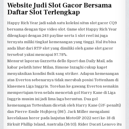
Website Judi Slot Gacor Bersama
Daftar Slot Terlengkap
Happy Rich Year jadi salah satu koleksi situs slot gacor CQ9
bersama dengan tipe video slot. Game slot Happy Rich Year
dilengkapi dengan 243 payline serta 5 slot reel ini juga
ternyata miliki tingkat kemenangan yang tinggi. Hal itu bisa
anda lihat dari RTP slot yang dimiliki oleh game slot gacor
tersebut yakni mencapai 97.78%.
Menurut laporan Gazzetta dello Sport dan Daily Mail, ada
kabar pelatih Inter Milan, Simone Inzaghi cukup kaget
menyaksikan kondisi fisik sang striker. Adapun kemenangan
atas Everton sebenarnya tidak merubah posisi Tottenham di
klasemen Liga Inggris. Torehan ke gawang Everton semakin
mempertajam tren selalu mencetak gol Harry Kane di Liga
Inggris musim ini jadi lima laga beruntun. Dua gol
kemenangan Tottenham dicetak oleh Harry Kane (59′-penalti)
dan Pierre-Emile Hojbjerg (86′). Jack Miller mengalami
kecelakaan horor pada lanjutan MotoGP 2022 seri ke-18 di
Sirkuit Phillip Island, Australia (16/10). Rider Ducati Lenovo itu