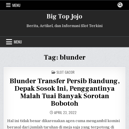
Skip
MENU
to
content
Big Top Jojo
Berita, Artikel, dan Informasi Slot Terkini
MENU
Tag:
blunder
POSTED
SLOT GACOR
IN
Blunder Transfer Persib Bandung,
Depak Sosok Ini, Penggantinya
Malah Tuai Banyak Sorotan
Bobotoh
APRIL 23, 2022
Hal ini tidak benar dikarenakan agen cuma mengambil komisi
berasal dari jumlah taruhan di meja saja yang terpotong di