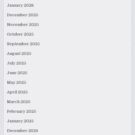
January 2026
December 2025
November 2025
October 2025
September 2025
August 2025
July 2025
June 2025
May 2025
April 2025
March 2025
February 2025
January 2025
December 2024