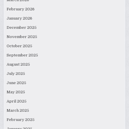
February 2026
January 2026
December 2025
November 2025
October 2025
September 2025
August 2025
July 2025
June 2025
May 2025
April 2025
March 2025
February 2025
January 2025