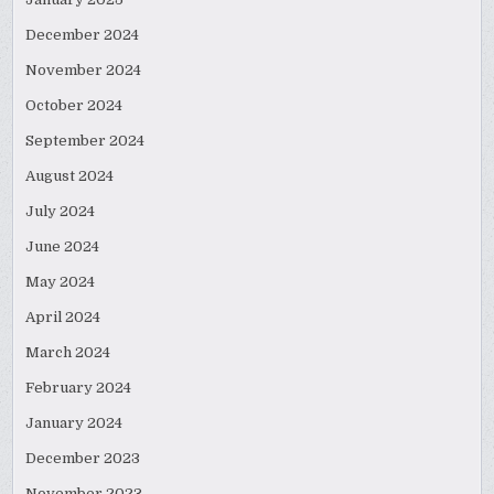
December 2024
November 2024
October 2024
September 2024
August 2024
July 2024
June 2024
May 2024
April 2024
March 2024
February 2024
January 2024
December 2023
November 2023