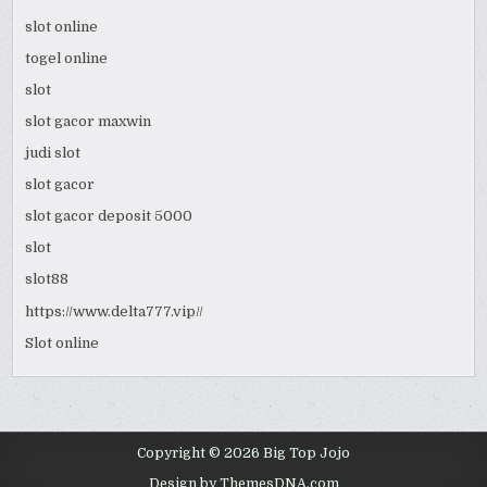
slot online
togel online
slot
slot gacor maxwin
judi slot
slot gacor
slot gacor deposit 5000
slot
slot88
https://www.delta777.vip//
Slot online
Copyright © 2026 Big Top Jojo
Design by ThemesDNA.com