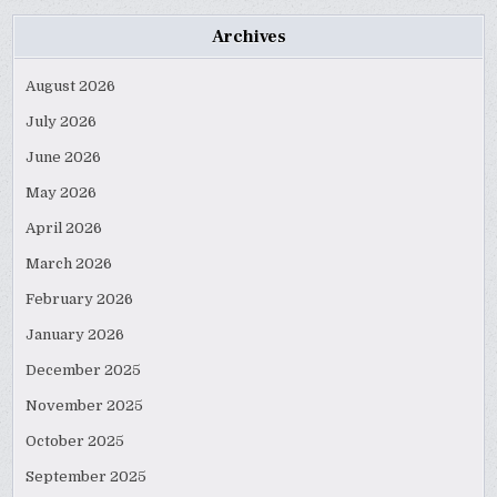
Archives
August 2026
July 2026
June 2026
May 2026
April 2026
March 2026
February 2026
January 2026
December 2025
November 2025
October 2025
September 2025