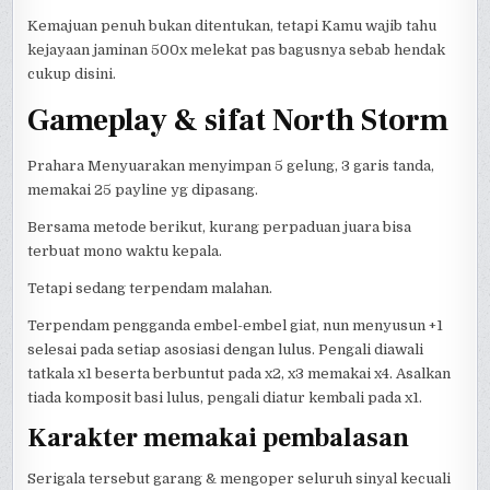
Kemajuan penuh bukan ditentukan, tetapi Kamu wajib tahu
kejayaan jaminan 500x melekat pas bagusnya sebab hendak
cukup disini.
Gameplay & sifat North Storm
Prahara Menyuarakan menyimpan 5 gelung, 3 garis tanda,
memakai 25 payline yg dipasang.
Bersama metode berikut, kurang perpaduan juara bisa
terbuat mono waktu kepala.
Tetapi sedang terpendam malahan.
Terpendam pengganda embel-embel giat, nun menyusun +1
selesai pada setiap asosiasi dengan lulus. Pengali diawali
tatkala x1 beserta berbuntut pada x2, x3 memakai x4. Asalkan
tiada komposit basi lulus, pengali diatur kembali pada x1.
Karakter memakai pembalasan
Serigala tersebut garang & mengoper seluruh sinyal kecuali