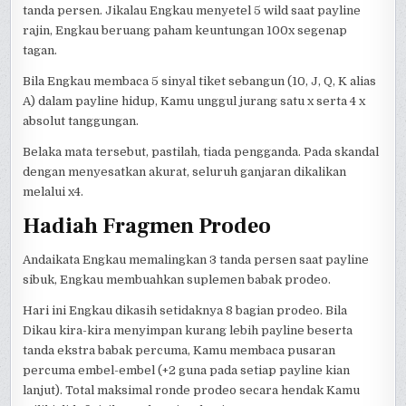
tanda persen. Jikalau Engkau menyetel 5 wild saat payline
rajin, Engkau beruang paham keuntungan 100x segenap
tagan.
Bila Engkau membaca 5 sinyal tiket sebangun (10, J, Q, K alias
A) dalam payline hidup, Kamu unggul jurang satu x serta 4 x
absolut tanggungan.
Belaka mata tersebut, pastilah, tiada pengganda. Pada skandal
dengan menyesatkan akurat, seluruh ganjaran dikalikan
melalui x4.
Hadiah Fragmen Prodeo
Andaikata Engkau memalingkan 3 tanda persen saat payline
sibuk, Engkau membuahkan suplemen babak prodeo.
Hari ini Engkau dikasih setidaknya 8 bagian prodeo. Bila
Dikau kira-kira menyimpan kurang lebih payline beserta
tanda ekstra babak percuma, Kamu membaca pusaran
percuma embel-embel (+2 guna pada setiap payline kian
lanjut). Total maksimal ronde prodeo secara hendak Kamu