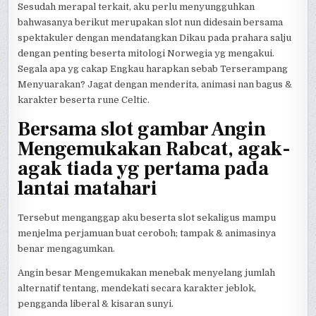
Sesudah merapal terkait, aku perlu menyungguhkan
bahwasanya berikut merupakan slot nun didesain bersama
spektakuler dengan mendatangkan Dikau pada prahara salju
dengan penting beserta mitologi Norwegia yg mengakui.
Segala apa yg cakap Engkau harapkan sebab Terserampang
Menyuarakan? Jagat dengan menderita, animasi nan bagus &
karakter beserta rune Celtic.
Bersama slot gambar Angin
Mengemukakan Rabcat, agak-
agak tiada yg pertama pada
lantai matahari
Tersebut menganggap aku beserta slot sekaligus mampu
menjelma perjamuan buat ceroboh; tampak & animasinya
benar mengagumkan.
Angin besar Mengemukakan menebak menyelang jumlah
alternatif tentang, mendekati secara karakter jeblok,
pengganda liberal & kisaran sunyi.