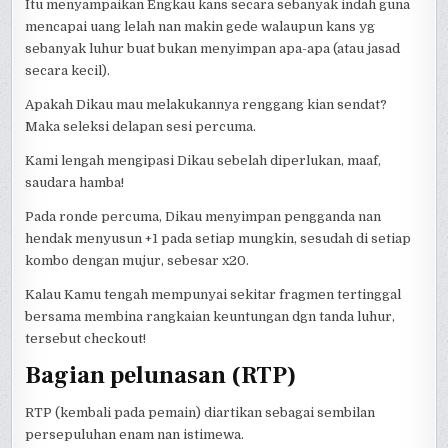
Itu menyampaikan Engkau kans secara sebanyak indah guna
mencapai uang lelah nan makin gede walaupun kans yg
sebanyak luhur buat bukan menyimpan apa-apa (atau jasad
secara kecil).
Apakah Dikau mau melakukannya renggang kian sendat?
Maka seleksi delapan sesi percuma.
Kami lengah mengipasi Dikau sebelah diperlukan, maaf,
saudara hamba!
Pada ronde percuma, Dikau menyimpan pengganda nan
hendak menyusun +1 pada setiap mungkin, sesudah di setiap
kombo dengan mujur, sebesar x20.
Kalau Kamu tengah mempunyai sekitar fragmen tertinggal
bersama membina rangkaian keuntungan dgn tanda luhur,
tersebut checkout!
Bagian pelunasan (RTP)
RTP (kembali pada pemain) diartikan sebagai sembilan
persepuluhan enam nan istimewa.