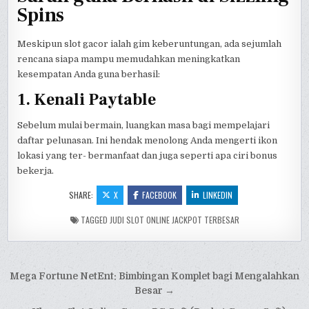
Spins
Meskipun slot gacor ialah gim keberuntungan, ada sejumlah
rencana siapa mampu memudahkan meningkatkan
kesempatan Anda guna berhasil:
1. Kenali Paytable
Sebelum mulai bermain, luangkan masa bagi mempelajari
daftar pelunasan. Ini hendak menolong Anda mengerti ikon
lokasi yang ter- bermanfaat dan juga seperti apa ciri bonus
bekerja.
SHARE:
X
FACEBOOK
LINKEDIN
TAGGED
JUDI SLOT ONLINE JACKPOT TERBESAR
Post
Mega Fortune NetEnt: Bimbingan Komplet bagi Mengalahkan
navigation
Besar →