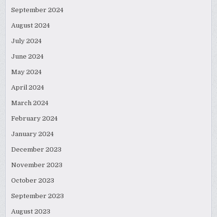
September 2024
August 2024
July 2024
June 2024
May 2024
April 2024
March 2024
February 2024
January 2024
December 2023
November 2023
October 2023
September 2023
August 2023