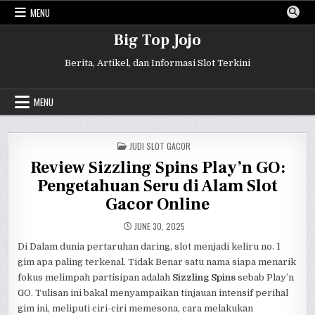
Skip
MENU
to
content
Big Top Jojo
Berita, Artikel, dan Informasi Slot Terkini
MENU
POSTED
JUDI SLOT GACOR
IN
Review Sizzling Spins Play’n GO:
Pengetahuan Seru di Alam Slot
Gacor Online
JUNE 30, 2025
Di Dalam dunia pertaruhan daring, slot menjadi keliru no. 1
gim apa paling terkenal. Tidak Benar satu nama siapa menarik
fokus melimpah partisipan adalah
Sizzling Spins
sebab Play’n
GO. Tulisan ini bakal menyampaikan tinjauan intensif perihal
gim ini, meliputi ciri-ciri memesona, cara melakukan