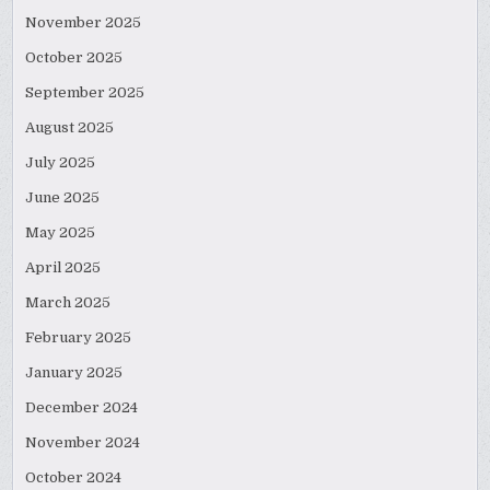
November 2025
October 2025
September 2025
August 2025
July 2025
June 2025
May 2025
April 2025
March 2025
February 2025
January 2025
December 2024
November 2024
October 2024