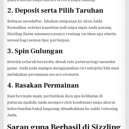
2. Deposit serta Pilih Taruhan
Selepas mendaftar, lakukan simpanan ke akun Anda.
Kemudian, seleksi kuantitas judi siapa ingin Anda pasang.
Sizzling Spins umumnya punya rentang taruhan apa elastis,
sesuai bagi semua tipe partisipan.
3. Spin Gulungan
Setelah seluruh bersedia, desak tuts putaran bagi memulai
game. Anda pula mampu menggunakan ciri autoplay bila mau
melakukan permainan secara otomatis.
4. Rasakan Permainan
Saat bermain-main, perhatikan ikon apa kelihatan di
putaran.Apabila Anda memperoleh kombinasi siapa akurat,
keberhasilan bakal langsung ditambahkan ke saldo rekening
Anda.
Saran guna Berhasil di Sizzling