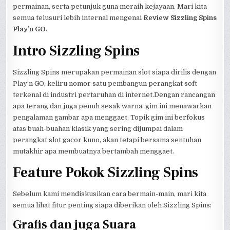
permainan, serta petunjuk guna meraih kejayaan. Mari kita
semua telusuri lebih internal mengenai
Review Sizzling Spins
Play’n GO
.
Intro Sizzling Spins
Sizzling Spins merupakan permainan slot siapa dirilis dengan
Play’n GO, keliru nomor satu pembangun perangkat soft
terkenal di industri pertaruhan di internet.Dengan rancangan
apa terang dan juga penuh sesak warna, gim ini menawarkan
pengalaman gambar apa menggaet. Topik gim ini berfokus
atas buah-buahan klasik yang sering dijumpai dalam
perangkat slot gacor kuno, akan tetapi bersama sentuhan
mutakhir apa membuatnya bertambah menggaet.
Feature Pokok Sizzling Spins
Sebelum kami mendiskusikan cara bermain-main, mari kita
semua lihat fitur penting siapa diberikan oleh Sizzling Spins:
Grafis dan juga Suara