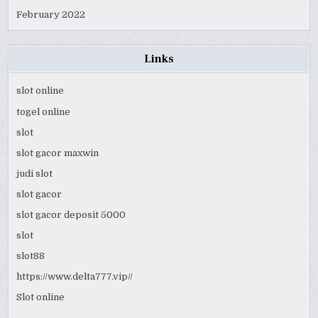
February 2022
Links
slot online
togel online
slot
slot gacor maxwin
judi slot
slot gacor
slot gacor deposit 5000
slot
slot88
https://www.delta777.vip//
Slot online