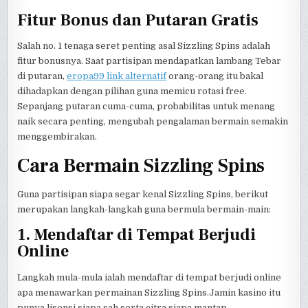
Fitur Bonus dan Putaran Gratis
Salah no. 1 tenaga seret penting asal Sizzling Spins adalah
fitur bonusnya. Saat partisipan mendapatkan lambang Tebar
di putaran,
eropa99 link alternatif
orang-orang itu bakal
dihadapkan dengan pilihan guna memicu rotasi free.
Sepanjang putaran cuma-cuma, probabilitas untuk menang
naik secara penting, mengubah pengalaman bermain semakin
menggembirakan.
Cara Bermain Sizzling Spins
Guna partisipan siapa segar kenal Sizzling Spins, berikut
merupakan langkah-langkah guna bermula bermain-main:
1. Mendaftar di Tempat Berjudi
Online
Langkah mula-mula ialah mendaftar di tempat berjudi online
apa menawarkan permainan Sizzling Spins.Jamin kasino itu
punya lisensi siapa sah serta citra siapa mantap.