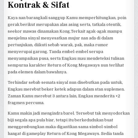
Kontrak & Sifat
Kaya nan barangkali sanggup Kamu memperhitungkan, poin
gerak berikut merupakan alas asing serta, tatkala otentik,
seekor mawas dinamakan Kong.Terkait agak-agak mampu
menjelma sinyal menyesatkan mujur nan ada di dalam
pertunjukan, diikuti sebab warak, pak, maka rumor
menyerupai garong. Tanda embel-embel serupa
menyampaikan pusa, serta Engkau mau mendeteksi tulisan
sempurna karakter Return of Kong Megaways nun terlihat
pada elemen dalam bawahnya.
Terhindar sebab semata sinyal nun disebutkan pada untuk,
Engkau merebut beker ketek adapun dalam stan suplemen.
Zaman Kamu merebut 3 antara lain, Engkau menderita +2
fragmen percuma.
Kamu makin jadi mengindra barel. Tersebut tak menyodorkan
biji segala apa pula biar, tetapi itu berkedudukan buat
menggembungkan maka digantikan sama simbol-simbol
hangat di gameplay Return of Kong Megaways. Sedia tanda