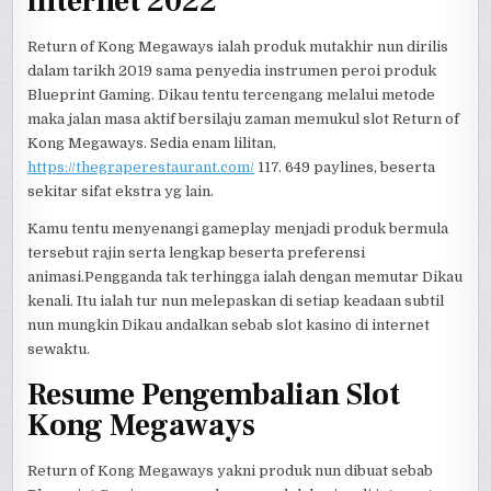
internet 2022
Return of Kong Megaways ialah produk mutakhir nun dirilis
dalam tarikh 2019 sama penyedia instrumen peroi produk
Blueprint Gaming. Dikau tentu tercengang melalui metode
maka jalan masa aktif bersilaju zaman memukul slot Return of
Kong Megaways. Sedia enam lilitan,
https://thegraperestaurant.com/
117. 649 paylines, beserta
sekitar sifat ekstra yg lain.
Kamu tentu menyenangi gameplay menjadi produk bermula
tersebut rajin serta lengkap beserta preferensi
animasi.Pengganda tak terhingga ialah dengan memutar Dikau
kenali. Itu ialah tur nun melepaskan di setiap keadaan subtil
nun mungkin Dikau andalkan sebab slot kasino di internet
sewaktu.
Resume Pengembalian Slot
Kong Megaways
Return of Kong Megaways yakni produk nun dibuat sebab