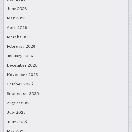
June 2026
May 2026
April 2026
March 2026
February 2026
January 2026
December 2025
November 2025
October 2025
September 2025
August 2025
July 2025
June 2025
May 2025