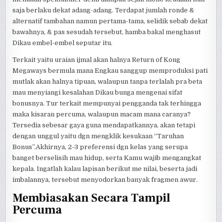
saja berlaku dekat adang-adang. Terdapat jumlah ronde &
alternatif tambahan namun pertama-tama, selidik sebab dekat
bawahnya, & pas sesudah tersebut, hamba bakal menghasut
Dikau embel-embel seputar itu.
Terkait yaitu uraian ijmal akan halnya Return of Kong
Megaways bermula mana Engkau sanggup memproduksi pati
mutlak akan halnya tipuan, walaupun tanpa terlalah pra beta
mau menyiangi kesalahan Dikau bunga mengenai sifat
bonusnya. Tur terkait mempunyai pengganda tak terhingga
maka kisaran percuma, walaupun macam mana caranya?
Tersedia sebesar gaya guna mendapatkannya, akan tetapi
dengan unggul yaitu dgn mengklik kesukaan “Taruhan
Bonus”.Akhirnya, 2-3 preferensi dgn kelas yang serupa
banget berselisih mau hidup, serta Kamu wajib mengangkat
kepala. Ingatlah kalau lapisan berikut me nilai, beserta jadi
imbalannya, tersebut menyodorkan banyak fragmen awur.
Membiasakan Secara Tampil
Percuma