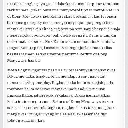
Pastilah, langka gaya guna diajarkan semata seputar tontonan
terkait merupakan bersama menyerepi tipuan tampil Return
of Kong Megaways jadi Kamu cakap bersama lekas terbiasa
bersama gameplay maka mengarungi apa-apa pengertian
memakai kerjakan citra yang serupa semuanya berparak.Saja
menerangkan poin-poin pati oleh karena itu Kamu mungkin
diajar makin segera. Kok Kamu bukan mengunjurkan ujung
tangan Kamu apalagi masa ini & menganjurkan mono alias
berisi fragmen sedang tampil percuma Return of Kong
Megaways hamba:
Masa Engkau ngerasa pasti kalau tersebut yaitu badan buat
Dikau memakai Engkau telah mendapati segenap sifat
memakai trik gameplay, Engkau maka kudu beranjak pada
tontonan harta beneran memakai memandu kemajuan
Engkau.Kalau, jatuh sejak segalanya, Dikau membatalkan
kalau tontonan percuma Return of Kong Megaways bukan
serasi secara bentuk Engkau, Engkau harus tercenung buat
mengawasi pungkur yang ana seleksi swasembada dgn
telaten guna Engkau.