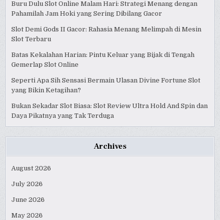
Buru Dulu Slot Online Malam Hari: Strategi Menang dengan
Pahamilah Jam Hoki yang Sering Dibilang Gacor
Slot Demi Gods II Gacor: Rahasia Menang Melimpah di Mesin
Slot Terbaru
Batas Kekalahan Harian: Pintu Keluar yang Bijak di Tengah
Gemerlap Slot Online
Seperti Apa Sih Sensasi Bermain Ulasan Divine Fortune Slot
yang Bikin Ketagihan?
Bukan Sekadar Slot Biasa: Slot Review Ultra Hold And Spin dan
Daya Pikatnya yang Tak Terduga
Archives
August 2026
July 2026
June 2026
May 2026