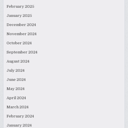
February 2025
January 2025
December 2024
November 2024
October 2024
September 2024
August 2024
July 2024
June 2024
May 2024
April 2024
March 2024
February 2024
January 2024