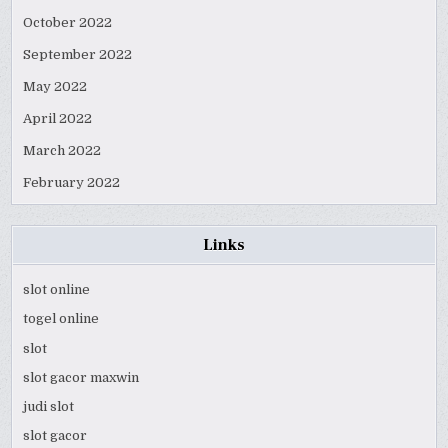
October 2022
September 2022
May 2022
April 2022
March 2022
February 2022
Links
slot online
togel online
slot
slot gacor maxwin
judi slot
slot gacor