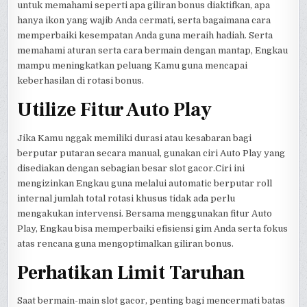
untuk memahami seperti apa giliran bonus diaktifkan, apa
hanya ikon yang wajib Anda cermati, serta bagaimana cara
memperbaiki kesempatan Anda guna meraih hadiah. Serta
memahami aturan serta cara bermain dengan mantap, Engkau
mampu meningkatkan peluang Kamu guna mencapai
keberhasilan di rotasi bonus.
Utilize Fitur Auto Play
Jika Kamu nggak memiliki durasi atau kesabaran bagi
berputar putaran secara manual, gunakan ciri Auto Play yang
disediakan dengan sebagian besar slot gacor.Ciri ini
mengizinkan Engkau guna melalui automatic berputar roll
internal jumlah total rotasi khusus tidak ada perlu
mengakukan intervensi. Bersama menggunakan fitur Auto
Play, Engkau bisa memperbaiki efisiensi gim Anda serta fokus
atas rencana guna mengoptimalkan giliran bonus.
Perhatikan Limit Taruhan
Saat bermain-main slot gacor, penting bagi mencermati batas