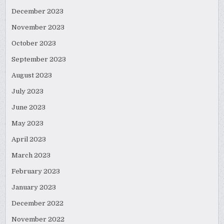
December 2023
November 2023
October 2023
September 2023
August 2023
July 2023
June 2023
May 2023
April 2023
March 2023
February 2023
January 2023
December 2022
November 2022