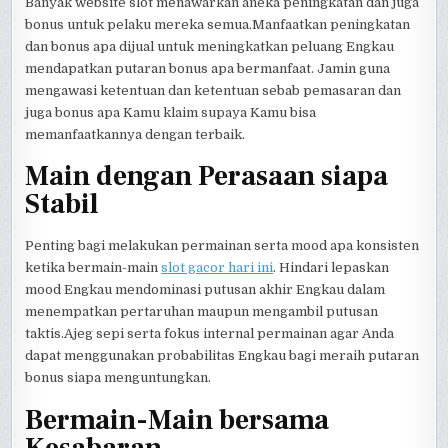
Banyak website slot menawarkan aneka peningkatan dan juga
bonus untuk pelaku mereka semua.Manfaatkan peningkatan
dan bonus apa dijual untuk meningkatkan peluang Engkau
mendapatkan putaran bonus apa bermanfaat. Jamin guna
mengawasi ketentuan dan ketentuan sebab pemasaran dan
juga bonus apa Kamu klaim supaya Kamu bisa
memanfaatkannya dengan terbaik.
Main dengan Perasaan siapa
Stabil
Penting bagi melakukan permainan serta mood apa konsisten
ketika bermain-main
slot gacor hari ini
. Hindari lepaskan
mood Engkau mendominasi putusan akhir Engkau dalam
menempatkan pertaruhan maupun mengambil putusan
taktis.Ajeg sepi serta fokus internal permainan agar Anda
dapat menggunakan probabilitas Engkau bagi meraih putaran
bonus siapa menguntungkan.
Bermain-Main bersama
Kesabaran