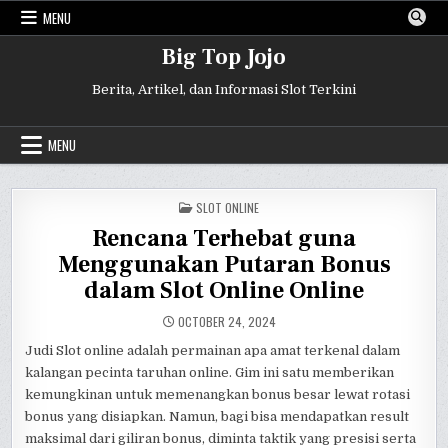
Skip
MENU
to
content
Big Top Jojo
Berita, Artikel, dan Informasi Slot Terkini
MENU
POSTED
SLOT ONLINE
IN
Rencana Terhebat guna
Menggunakan Putaran Bonus
dalam Slot Online Online
OCTOBER 24, 2024
Judi Slot online adalah permainan apa amat terkenal dalam
kalangan pecinta taruhan online. Gim ini satu memberikan
kemungkinan untuk memenangkan bonus besar lewat rotasi
bonus yang disiapkan. Namun, bagi bisa mendapatkan result
maksimal dari giliran bonus, diminta taktik yang presisi serta