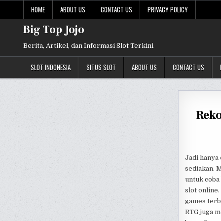
Skip
HOME
ABOUT US
CONTACT US
PRIVACY POLICY
to
content
Big Top Jojo
Berita, Artikel, dan Informasi Slot Terkini
SLOT INDONESIA
SITUS SLOT
ABOUT US
CONTACT US
Reko
Jadi hanya
sediakan. 
untuk coba 
slot onlin
games terb
RTG juga m