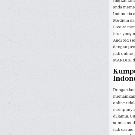
tingkat ke
anda memena
Indonesia 
Medium dan
Live22 meru
fitur yang 
Android se
dengan pro
judi online
MANDIRI 
Kumpul
Indon
Dengan lan
memainkan 
online tida
mempunyai 
di jamin. 
semua model
judi casino 