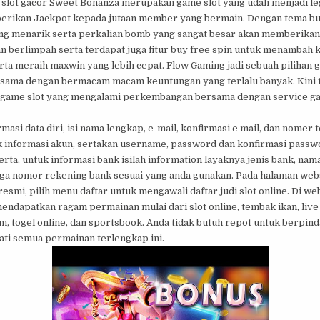
 slot gacor Sweet Bonanza merupakan game slot yang udah menjadi l
erikan Jackpot kepada jutaan member yang bermain. Dengan tema bu
g menarik serta perkalian bomb yang sangat besar akan memberikan
 berlimpah serta terdapat juga fitur buy free spin untuk menambah
rta meraih maxwin yang lebih cepat. Flow Gaming jadi sebuah pilihan
rsama dengan bermacam macam keuntungan yang terlalu banyak. Kini t
n game slot yang mengalami perkembangan bersama dengan service g
masi data diri, isi nama lengkap, e-mail, konfirmasi e mail, dan nomer
k informasi akun, sertakan username, password dan konfirmasi passwo
erta, untuk informasi bank isilah information layaknya jenis bank, na
uga nomor rekening bank sesuai yang anda gunakan. Pada halaman webs
 resmi, pilih menu daftar untuk mengawali daftar judi slot online. Di we
endapatkan ragam permainan mulai dari slot online, tembak ikan, live 
, togel online, dan sportsbook. Anda tidak butuh repot untuk berpin
ati semua permainan terlengkap ini.