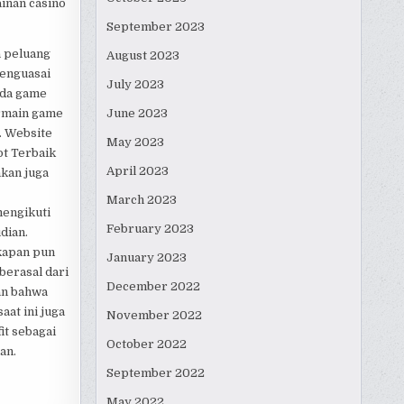
inan casino
September 2023
a peluang
August 2023
menguasai
July 2023
ada game
June 2023
ermain game
. Website
May 2023
ot Terbaik
April 2023
nkan juga
March 2023
mengikuti
February 2023
dian.
 kapan pun
January 2023
berasal dari
December 2022
an bahwa
aat ini juga
November 2022
it sebagai
October 2022
an.
September 2022
May 2022