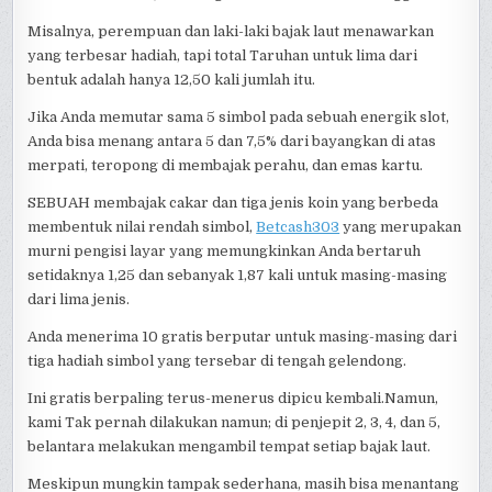
Misalnya, perempuan dan laki-laki bajak laut menawarkan
yang terbesar hadiah, tapi total Taruhan untuk lima dari
bentuk adalah hanya 12,50 kali jumlah itu.
Jika Anda memutar sama 5 simbol pada sebuah energik slot,
Anda bisa menang antara 5 dan 7,5% dari bayangkan di atas
merpati, teropong di membajak perahu, dan emas kartu.
SEBUAH membajak cakar dan tiga jenis koin yang berbeda
membentuk nilai rendah simbol,
Betcash303
yang merupakan
murni pengisi layar yang memungkinkan Anda bertaruh
setidaknya 1,25 dan sebanyak 1,87 kali untuk masing-masing
dari lima jenis.
Anda menerima 10 gratis berputar untuk masing-masing dari
tiga hadiah simbol yang tersebar di tengah gelendong.
Ini gratis berpaling terus-menerus dipicu kembali.Namun,
kami Tak pernah dilakukan namun; di penjepit 2, 3, 4, dan 5,
belantara melakukan mengambil tempat setiap bajak laut.
Meskipun mungkin tampak sederhana, masih bisa menantang