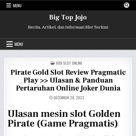
Skip
MENU
to
content
Big Top Jojo
Berita, Artikel, dan Informasi Slot Terkini
MENU
POSTED
JUDI SLOT ONLINE
IN
Pirate Gold Slot Review Pragmatic
Play >> Ulasan & Panduan
Pertaruhan Online Joker Dunia
DECEMBER 28, 2023
Ulasan mesin slot Golden
Pirate (Game Pragmatis)