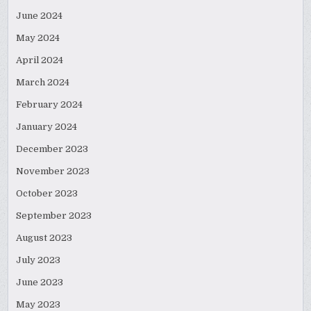
June 2024
May 2024
April 2024
March 2024
February 2024
January 2024
December 2023
November 2023
October 2023
September 2023
August 2023
July 2023
June 2023
May 2023