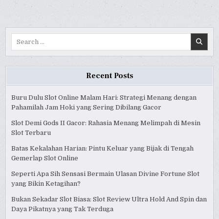
Search
for:
Recent Posts
Buru Dulu Slot Online Malam Hari: Strategi Menang dengan
Pahamilah Jam Hoki yang Sering Dibilang Gacor
Slot Demi Gods II Gacor: Rahasia Menang Melimpah di Mesin
Slot Terbaru
Batas Kekalahan Harian: Pintu Keluar yang Bijak di Tengah
Gemerlap Slot Online
Seperti Apa Sih Sensasi Bermain Ulasan Divine Fortune Slot
yang Bikin Ketagihan?
Bukan Sekadar Slot Biasa: Slot Review Ultra Hold And Spin dan
Daya Pikatnya yang Tak Terduga