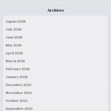
Archives
August 2026
July 2026
June 2026
May 2026
April 2026
March 2026
February 2026
January 2026
December 2025
November 2025
October 2025
September 2025