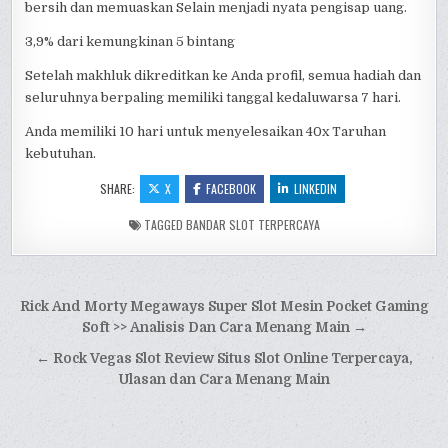
bersih dan memuaskan Selain menjadi nyata pengisap uang.
3,9% dari kemungkinan 5 bintang
Setelah makhluk dikreditkan ke Anda profil, semua hadiah dan
seluruhnya berpaling memiliki tanggal kedaluwarsa 7 hari.
Anda memiliki 10 hari untuk menyelesaikan 40x Taruhan
kebutuhan.
SHARE:
X
FACEBOOK
LINKEDIN
TAGGED
BANDAR SLOT TERPERCAYA
Post
Rick And Morty Megaways Super Slot Mesin Pocket Gaming
navigation
Soft >> Analisis Dan Cara Menang Main →
← Rock Vegas Slot Review Situs Slot Online Terpercaya,
Ulasan dan Cara Menang Main