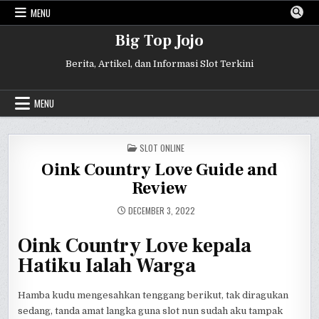
Skip
MENU
to
content
Big Top Jojo
Berita, Artikel, dan Informasi Slot Terkini
MENU
POSTED
SLOT ONLINE
IN
Oink Country Love Guide and
Review
DECEMBER 3, 2022
Oink Country Love kepala
Hatiku Ialah Warga
Hamba kudu mengesahkan tenggang berikut, tak diragukan
sedang, tanda amat langka guna slot nun sudah aku tampak