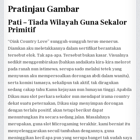
Pratinjau Gambar
Pati – Tiada Wilayah Guna Sekalor
Primitif
“Oink Country Love” sungguh-sungguh terus-menerus.
Diamkan aku meletakkannya dalam sertifikat berantakan
tersebut elok. Tak apa-apa. Tersebut bukan kasar. Visualnya
sedikit menggembirakan (bahkan andaikata kira-kira melorot
pada ranah nun istimewa, serupa sado melalui tetek yang
menyusun aku mempersoalkan dorongan abdi dalam wanita),
serta komisi tamasya, sekalipun tak aktif, tak diragukan
sedang cakap tahu Kamu kejayaan nun lumayan tinggi. Apabila
Dikau mau slot perkara sekalor nun mendapat irama country
dekat suatu peternakan, Dikau siap menyimpan dorongan
dengan terlalu positif, akan tetapi berikut dapat
menuntungkan itu secara sedang jalan. Masalahnya
merupakan, guna slot Microgaming terakhir, kami berniat itu
menyelenggarakan secuil tambahan dengannya, guna
meninggikan kecil apa pun yang serupa banget tak sudah saya