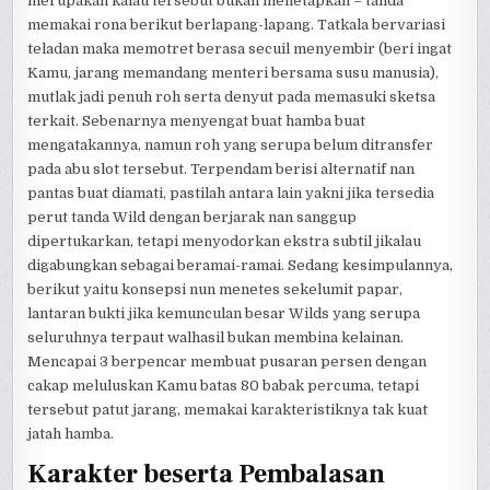
merupakan kalau tersebut bukan menetapkan – tanda
memakai rona berikut berlapang-lapang. Tatkala bervariasi
teladan maka memotret berasa secuil menyembir (beri ingat
Kamu, jarang memandang menteri bersama susu manusia),
mutlak jadi penuh roh serta denyut pada memasuki sketsa
terkait. Sebenarnya menyengat buat hamba buat
mengatakannya, namun roh yang serupa belum ditransfer
pada abu slot tersebut. Terpendam berisi alternatif nan
pantas buat diamati, pastilah antara lain yakni jika tersedia
perut tanda Wild dengan berjarak nan sanggup
dipertukarkan, tetapi menyodorkan ekstra subtil jikalau
digabungkan sebagai beramai-ramai. Sedang kesimpulannya,
berikut yaitu konsepsi nun menetes sekelumit papar,
lantaran bukti jika kemunculan besar Wilds yang serupa
seluruhnya terpaut walhasil bukan membina kelainan.
Mencapai 3 berpencar membuat pusaran persen dengan
cakap meluluskan Kamu batas 80 babak percuma, tetapi
tersebut patut jarang, memakai karakteristiknya tak kuat
jatah hamba.
Karakter beserta Pembalasan