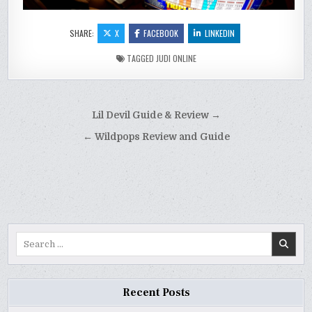
SHARE:
X
FACEBOOK
LINKEDIN
TAGGED
JUDI ONLINE
Post
Lil Devil Guide & Review →
navigation
← Wildpops Review and Guide
Search
for:
Recent Posts