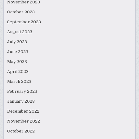
November 2023
October 2023
September 2023
August 2023
July 2023
June 2023
May 2023
April 2023
March 2023
February 2023
January 2023
December 2022
November 2022
October 2022