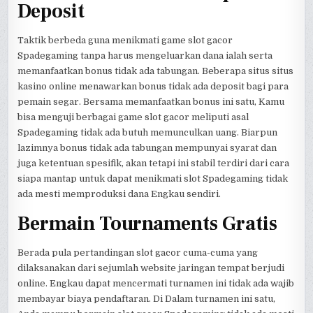
Deposit
Taktik berbeda guna menikmati game slot gacor
Spadegaming tanpa harus mengeluarkan dana ialah serta
memanfaatkan bonus tidak ada tabungan. Beberapa situs situs
kasino online menawarkan bonus tidak ada deposit bagi para
pemain segar. Bersama memanfaatkan bonus ini satu, Kamu
bisa menguji berbagai game slot gacor meliputi asal
Spadegaming tidak ada butuh memunculkan uang. Biarpun
lazimnya bonus tidak ada tabungan mempunyai syarat dan
juga ketentuan spesifik, akan tetapi ini stabil terdiri dari cara
siapa mantap untuk dapat menikmati slot Spadegaming tidak
ada mesti memproduksi dana Engkau sendiri.
Bermain Tournaments Gratis
Berada pula pertandingan slot gacor cuma-cuma yang
dilaksanakan dari sejumlah website jaringan tempat berjudi
online. Engkau dapat mencermati turnamen ini tidak ada wajib
membayar biaya pendaftaran. Di Dalam turnamen ini satu,