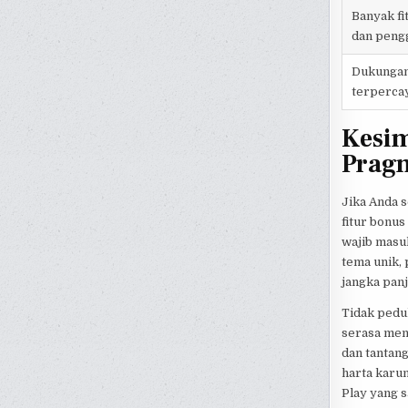
Banyak fi
dan peng
Dukungan
terperca
Kesim
Pragm
Jika Anda 
fitur bonu
wajib masu
tema unik,
jangka pan
Tidak pedu
serasa mem
dan tantan
harta karu
Play yang sa