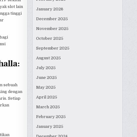
ak slot lain
January 2026
ngga tinggi
December 2025
ar
November 2025
 bagi
October 2025
nsi
September 2025
August 2025
halla:
July 2025
June 2025
am sebuah
May 2025
king dengan
April 2025
ris. Setiap
irkan
March 2025
February 2025
January 2025
tikan
December 2024