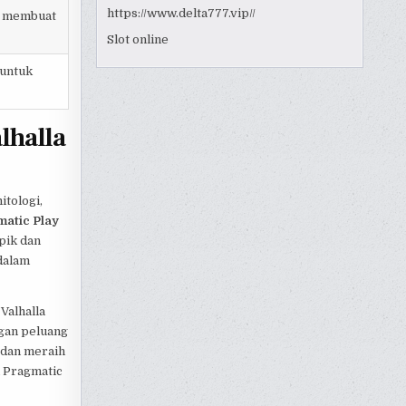
https://www.delta777.vip//
sa membuat
Slot online
 untuk
lhalla
tologi,
gmatic Play
pik dan
dalam
Valhalla
ngan peluang
 dan meraih
i Pragmatic