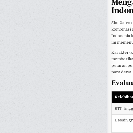
Menga
Indon
Slot Gates 
kombinasi a
Indonesia 
ini memenu
Karakter-ka
memberikan 
putaran pe
para dewa.
Evalu
Kelebiha
RTP tingg
Desain gr