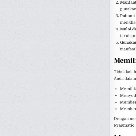
Manfaat
gunakan
Pahami P
menghad
Mulai d
taruhan 
Gunakan
manfaatk
Memili
Tidak kalah
Anda dalam 
Memiliki
Menyedia
Memberi
Memberi
Dengan mem
Pragmatic 