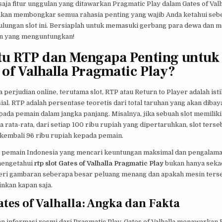
aja fitur unggulan yang ditawarkan Pragmatic Play dalam Gates of Valh
i akan membongkar semua rahasia penting yang wajib Anda ketahui se
lungan slot ini. Bersiaplah untuk memasuki gerbang para dewa dan
n yang menguntungkan!
tu RTP dan Mengapa Penting untuk 
 of Valhalla Pragmatic Play?
 perjudian online, terutama slot, RTP atau Return to Player adalah isti
ial. RTP adalah persentase teoretis dari total taruhan yang akan diba
ada pemain dalam jangka panjang. Misalnya, jika sebuah slot memilik
 rata-rata, dari setiap 100 ribu rupiah yang dipertaruhkan, slot terse
embali 96 ribu rupiah kepada pemain.
 pemain Indonesia yang mencari keuntungan maksimal dan pengalam
 mengetahui
rtp slot Gates of Valhalla Pragmatic Play
bukan hanya seka
i gambaran seberapa besar peluang menang dan apakah mesin terse
nkan kapan saja.
tes of Valhalla: Angka dan Fakta
 informasi resmi dari Pragmatic Play, Gates of Valhalla menawarkan 