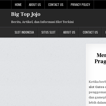
Skip
HOME
ABOUT US
CONTACT US
PRIVACY POLICY
to
content
Big Top Jojo
Berita, Artikel, dan Informasi Slot Terkini
SLOT INDONESIA
SITUS SLOT
ABOUT US
CONTACT US
Men
Pra
Ketika berb
slot Gates 
penggemar 
dan gamepl
lebih dala