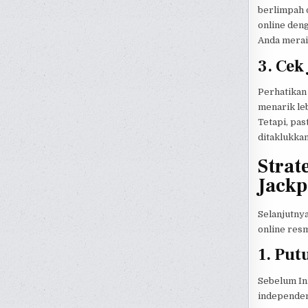
berlimpah 
online den
Anda meraih
3. Cek
Perhatikan 
menarik le
Tetapi, pa
ditaklukkan
Strat
Jackp
Selanjutnya
online res
1. Pu
Sebelum In
independen