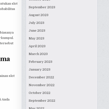
ntukan slot
September 2023
babilitas
August 2023
July 2023
June 2023
 biasanya
erkumpul.
May 2023
 tersebut
April 2023
March 2023
sama
February 2023
January 2023
ainan slot
December 2022
November 2022
October 2022
i Anda
September 2022
May 2022