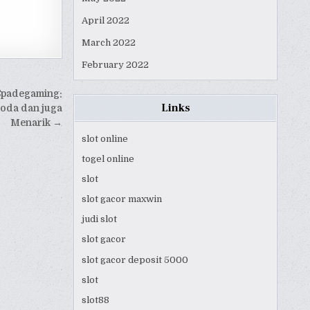
April 2022
March 2022
February 2022
Spadegaming:
Links
goda dan juga
Menarik →
slot online
togel online
slot
slot gacor maxwin
judi slot
slot gacor
slot gacor deposit 5000
slot
slot88