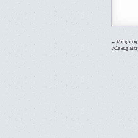
Post
← Mengekspl
naviga
Peluang Men