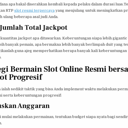
dana apa bakal diserahkan kembali kepada pelaku dalam durasi luas.Te
gan RTP
slot resmi terpercaya
yang menjulang untuk meningkatkan pro
 ulang beberapa asal judi Anda.
 Jumlah Total Jackpot
kuantitas jackpot apa ditawarkan. Keberuntungan siapa lebih gigantic
bih banyak pemain, apa bermakna lebih banyak berlimpah duit yang t
stikanlah guna ajeg memperhatikan berapa banyak kali keberuntungan
.
egi Bermain Slot Online Resmi ber
ot Progresif
 ialah sedikit taktik yang bisa Anda implement waktu melakukan perm
mi serta keberuntungan progresif:
tuskan Anggaran
i mulai melakukan permainan, tentukan budget siapa nyata bagi sendir
.