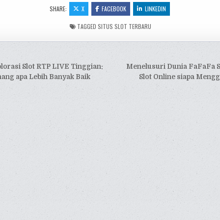
SHARE:
X
FACEBOOK
LINKEDIN
TAGGED
SITUS SLOT TERBARU
orasi Slot RTP LIVE Tinggian:
Menelusuri Dunia FaFaFa 
tion
ang apa Lebih Banyak Baik
Slot Online siapa Meng