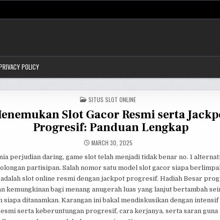
PRIVACY POLICY
POSTED
SITUS SLOT ONLINE
IN
enemukan Slot Gacor Resmi serta Jackp
Progresif: Panduan Lengkap
MARCH 30, 2025
nia perjudian daring, game slot telah menjadi tidak benar no. 1 alternat
golongan partisipan. Salah nomor satu model slot gacor siapa berlimpa
adalah slot online resmi dengan jackpot progresif. Hadiah Besar prog
 kemungkinan bagi menang anugerah luas yang lanjut bertambah sei
n siapa ditanamkan. Karangan ini bakal mendiskusikan dengan intensi
resmi serta keberuntungan progresif, cara kerjanya, serta saran guna