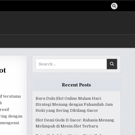
Search
for:
ot
Recent Posts
if terutama
Buru Dulu Slot Online Malam Hari:
h
Strategi Menang dengan Pahamilah Jam
resif
Hoki yang Sering Dibilang Gacor
ring dengan
Slot Demi Gods II Gacor: Rahasia Menang
f mengenai
Melimpah di Mesin Slot Terbaru