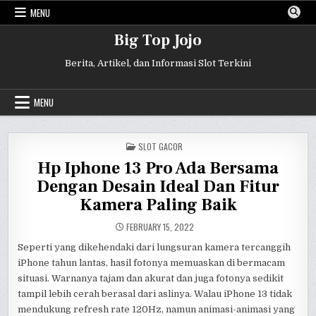
Skip
MENU
to
content
Big Top Jojo
Berita, Artikel, dan Informasi Slot Terkini
MENU
POSTED
SLOT GACOR
IN
Hp Iphone 13 Pro Ada Bersama
Dengan Desain Ideal Dan Fitur
Kamera Paling Baik
FEBRUARY 15, 2022
Seperti yang dikehendaki dari lungsuran kamera tercanggih
iPhone tahun lantas, hasil fotonya memuaskan di bermacam
situasi. Warnanya tajam dan akurat dan juga fotonya sedikit
tampil lebih cerah berasal dari aslinya. Walau iPhone 13 tidak
mendukung refresh rate 120Hz, namun animasi-animasi yang