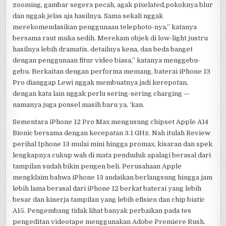
zooming, gambar segera pecah, agak pixelated,pokoknya blur
dan nggak jelas aja hasilnya. Sama sekali nggak
merekomendasikan penggunaan telephoto-nya,” katanya
bersama raut muka sedih. Merekam objek di low-light justru
hasilnya lebih dramatis, detailnya kena, dan beda banget
dengan penggunaan fitur video biasa,” katanya menggebu-
gebu. Berkaitan dengan performa memang, baterai iPhone 13
Pro dianggap Lewi nggak membuatnya jadi kerepotan,
dengan kata lain nggak perlu sering-sering charging —
namanya juga ponsel masih baru ya, ‘kan.
Sementara iPhone 12 Pro Max mengusung chipset Apple A14
Bionic bersama dengan kecepatan 3.1 GHz. Nah itulah Review
perihal Iphone 13 mulai mini hingga promax, kisaran dan spek
lengkapnya cukup wah di mata penduduk apalagi berasal dari
tampilan sudah bikin pengen beli. Perusahaan Apple
mengklaim bahwa iPhone 13 andaikan berlangsung hingga jam
lebih lama berasal dari iPhone 12 berkat baterai yang lebih
besar dan kinerja tampilan yang lebih efisien dan chip biatic
A15. Pengembang tidak lihat banyak perbaikan pada tes
pengeditan videotape menggunakan Adobe Premiere Rush.