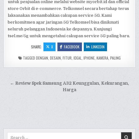
untuk penjualan online melalui website myorbit.id dan official
store Orbit di e-commerce. Telkomsel secara bertahap terus
laksanakan menambahkan cakupan service 5G. Kami
berkomitmen agar jaringan 5G Telkomsel bisa dinikmati
seluruh pelanggan Indonesia ke depannya. Kunjungi
tsel.me/5g untuk mengetahui cakupan service 5G paling baru.
SHARE:
X
FACEBOOK
LINKEDIN
TAGGED
DENGAN
,
DESAIN
,
FITUR
,
IDEAL
,
IPHONE
,
KAMERA
,
PALING
Post
← Review Spek Samsung A32 Keunggulan, Kekurangan,
navigation
Harga
Search