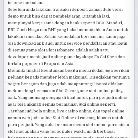
income tambahan.
Sebelum anda lakukan transaksi deposit, zaman dulu versi
demo untuk bisa dapat pembelajaran. Ditambah lagi,
mempunyai kerja sama dengan bank seperti BCA, Mandiri,
BRI, Cimb Niaga dan BNI yang bakal memudahkan Anda untuk
lakukan transaksi. Selain kemudahan bermain ini, kamu juga
bisa download apk Judi untuk service pendaftaran atau login
di semua game slot Slot Habanero adalah salah satu
developer mesin judi online game layaknya Fa Cai Shen dan
terlalu populer di Eropa dan Asia.
Memiliki tingkat keuntungan begitu menarik dan juga berikan
peluang kepada member lebih maksimal. Disediakan tentunya
begitu beragam dan juga udah mengantongi lisensi didalam
melounching bermacam Slot Gacor game slot online paling
baik. Yang memang sengaja di buat untuk para penjudi online
agar bisa nikmati semua permainan judi online seperti.
Taruhan judi bola online, live casino online, dan togel online,
namun web judi online Slot Online di rancang khusus untuk
para penjudi. Yang suka bermain mesin slot online permainan
slot merupakan yang terpopuler waktu ini di berbagai