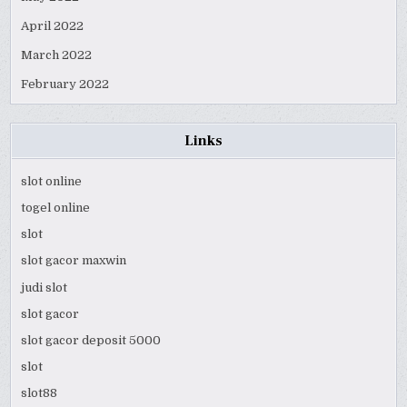
April 2022
March 2022
February 2022
Links
slot online
togel online
slot
slot gacor maxwin
judi slot
slot gacor
slot gacor deposit 5000
slot
slot88