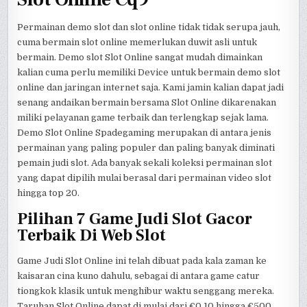
Permainan demo slot dan slot online tidak tidak serupa jauh,
cuma bermain slot online memerlukan duwit asli untuk
bermain. Demo slot Slot Online sangat mudah dimainkan
kalian cuma perlu memiliki Device untuk bermain demo slot
online dan jaringan internet saja. Kami jamin kalian dapat jadi
senang andaikan bermain bersama Slot Online dikarenakan
miliki pelayanan game terbaik dan terlengkap sejak lama.
Demo Slot Online Spadegaming merupakan di antara jenis
permainan yang paling populer dan paling banyak diminati
pemain judi slot. Ada banyak sekali koleksi permainan slot
yang dapat dipilih mulai berasal dari permainan video slot
hingga top 20.
Pilihan 7 Game Judi Slot Gacor
Terbaik Di Web Slot
Game Judi Slot Online ini telah dibuat pada kala zaman ke
kaisaran cina kuno dahulu, sebagai di antara game catur
tiongkok klasik untuk menghibur waktu senggang mereka.
Taruhan Slot Online dapat di mulai dari €0.10 hingga €500