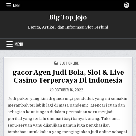
Skip
MENU
to
content
Big Top Jojo
Berita, Artikel, dan Informasi Slot Terkini
MENU
POSTED
SLOT ONLINE
IN
gacor Agen Judi Bola, Slot & Live
Casino Terpercaya Di Indonesia
OCTOBER 16, 2022
Judi poker yang kini di gandrungi penduduk yang ini semakin
merambah terlebih lagi di masa pandemic. Mencari cuan dan
sebagian keuntungan didalam permainan seru menjadi
perihal yang terlalu diminati bagi banyak orang. Tak cuma
seru-seruan yang dijanjikan namun juga penghasilan
tambahan untuk kalian yang menginginkan judi online sebagai