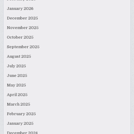
January 2026
December 2025
November 2025
October 2025
September 2025
August 2025
July 2025
June 2025
May 2025
April 2025
March 2025
February 2025
January 2025
December 2024