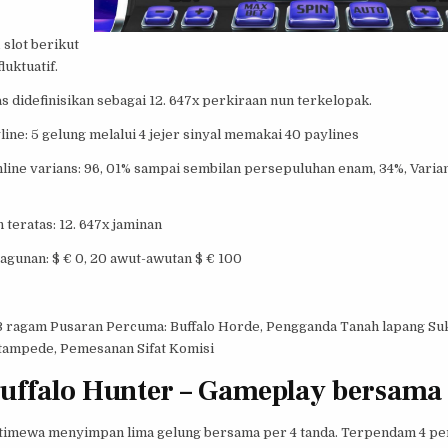
 slot berikut
luktuatif.
as didefinisikan sebagai 12. 647x perkiraan nun terkelopak.
ine: 5 gelung melalui 4 jejer sinyal memakai 40 paylines
line varians: 96, 01% sampai sembilan persepuluhan enam, 34%, Varian
teratas: 12. 647x jaminan
agunan: $ € 0, 20 awut-awutan $ € 100
3 ragam Pusaran Percuma: Buffalo Horde, Pengganda Tanah lapang Su
tampede, Pemesanan Sifat Komisi
Buffalo Hunter – Gameplay bersama 
timewa menyimpan lima gelung bersama per 4 tanda. Terpendam 4 p