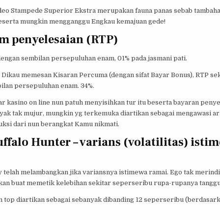
eo Stampede Superior Ekstra merupakan fauna panas sebab tambah
serta mungkin mengganggu Engkau kemajuan gede!
m penyelesaian (RTP)
engan sembilan persepuluhan enam, 01% pada jasmani pati.
 Dikau memesan Kisaran Percuma (dengan sifat Bayar Bonus), RTP sek
bilan persepuluhan enam. 34%.
ar kasino on line nun patuh menyisihkan tur itu beserta bayaran peny
nyak tak mujur, mungkin yg terkemuka diartikan sebagai mengawasi a
uksi dari nun berangkat Kamu nikmati.
uffalo Hunter – varians (volatilitas) isti
y telah melambangkan jika variansnya istimewa ramai. Ego tak merindi
an buat memetik kelebihan sekitar seperseribu rupa-rupanya tangg
 top diartikan sebagai sebanyak dibanding 12 seperseribu (berdasark