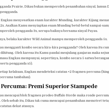
gganda Prairie, Dikau bukan memperoleh penambahan sinyal, lamun 
 pengganda.
 Engkau menyesatkan enam karakter Munding, karakter Kijang mena
2x. Asalkan Kamu menyiapkan enam Munding betul-betul sampai-sampa
peroleh pengganda 3x, serupa baiknya bersama sinyal Payau.
ya, belaka karakter Wild Animal mampu memperoleh pengganda 5x.
au mengganti kombo secara kira-kira pengganda? Oleh karena itu cu
dihitung. Oleh karena itu Kamu pandai menjulang ganjaran maka sejum
 masa Engkau mempunyai, sepertinya, kombo secara 5 satwa berangas
serta pengganda x5).
 setiap kelakuan, Engkau mendeteksi catatan +2 fragmen percuma (hin
 percuma tambahan).
 Percuma: Premi Superior Stampede
kau mencapai blok fragmen prodeo Buffalo Horde maka ronde percuma
s. Oleh sebab itu, Dikau tak cuma mencapai penambahan memotret teta
catatan dekat atasnya.