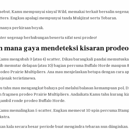
rsebut, Kamu mempunyai sinyal Wild, memakai terkait bersalin segena
tters. Engkau apalagi mempunyai tanda Mukjizat serta Tebaran.
manya perkiraan boyak.
nter segenap berhubungan beserta sifat sesi prodeo!
 mana gaya mendeteksi kisaran prodeo
Kamu mengubah 3 (atau 4) scatter, Dikau barangkali pandai memutusk
ib memutar delapan (atau 10) bagian percuma Buffalo Horde maupun 8 
odeo Prairie Multipliers. Ana mau menjelaskan betapa dengan cara ap
ejenak teristimewa.
u tahu mau mengangkat bahaya pol melalui balasan kemampuan pol, D
 fragmen prodeo Prairie Multipliers. Andaikata Kamu tahu kurang ki
ambil ronde prodeo Buffalo Horde.
Kamu memalingkan 5 scatter, Engkau memecut 10 spin percuma Stam
kstra.
an kala secara besar periode buat mengindra tebaran nun diinginkan.