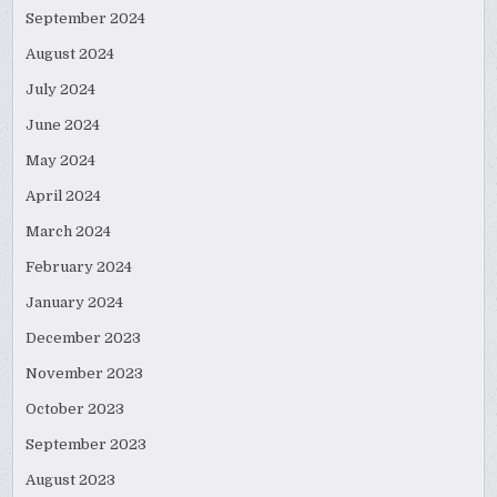
September 2024
August 2024
July 2024
June 2024
May 2024
April 2024
March 2024
February 2024
January 2024
December 2023
November 2023
October 2023
September 2023
August 2023