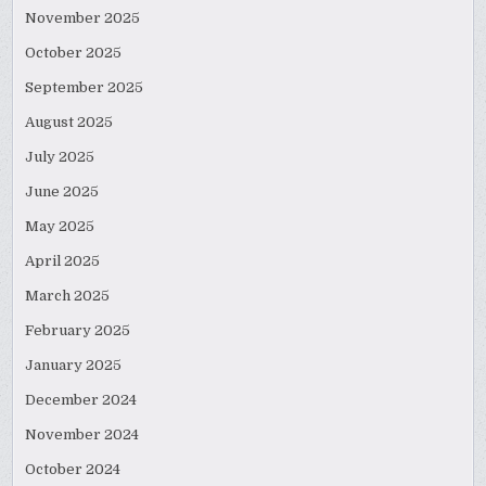
November 2025
October 2025
September 2025
August 2025
July 2025
June 2025
May 2025
April 2025
March 2025
February 2025
January 2025
December 2024
November 2024
October 2024