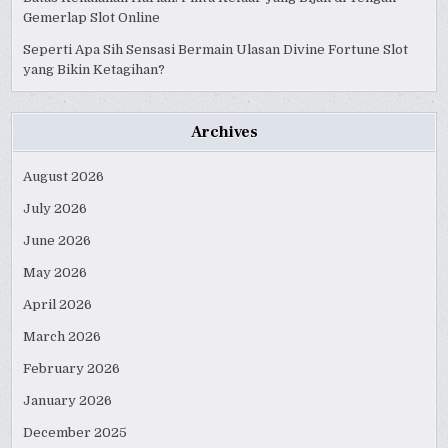
Gemerlap Slot Online
Seperti Apa Sih Sensasi Bermain Ulasan Divine Fortune Slot
yang Bikin Ketagihan?
Archives
August 2026
July 2026
June 2026
May 2026
April 2026
March 2026
February 2026
January 2026
December 2025