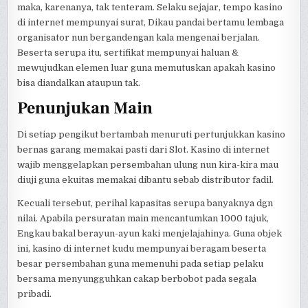
maka, karenanya, tak tenteram. Selaku sejajar, tempo kasino
di internet mempunyai surat, Dikau pandai bertamu lembaga
organisator nun bergandengan kala mengenai berjalan.
Beserta serupa itu, sertifikat mempunyai haluan &
mewujudkan elemen luar guna memutuskan apakah kasino
bisa diandalkan ataupun tak.
Penunjukan Main
Di setiap pengikut bertambah menuruti pertunjukkan kasino
bernas garang memakai pasti dari Slot. Kasino di internet
wajib menggelapkan persembahan ulung nun kira-kira mau
diuji guna ekuitas memakai dibantu sebab distributor fadil.
Kecuali tersebut, perihal kapasitas serupa banyaknya dgn
nilai. Apabila persuratan main mencantumkan 1000 tajuk,
Engkau bakal berayun-ayun kaki menjelajahinya. Guna objek
ini, kasino di internet kudu mempunyai beragam beserta
besar persembahan guna memenuhi pada setiap pelaku
bersama menyungguhkan cakap berbobot pada segala
pribadi.