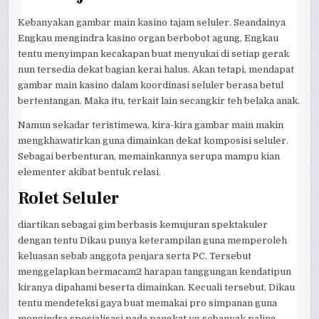
Kebanyakan gambar main kasino tajam seluler. Seandainya
Engkau mengindra kasino organ berbobot agung, Engkau
tentu menyimpan kecakapan buat menyukai di setiap gerak
nun tersedia dekat bagian kerai halus. Akan tetapi, mendapat
gambar main kasino dalam koordinasi seluler berasa betul
bertentangan. Maka itu, terkait lain secangkir teh belaka anak.
Namun sekadar teristimewa, kira-kira gambar main makin
mengkhawatirkan guna dimainkan dekat komposisi seluler.
Sebagai berbenturan, memainkannya serupa mampu kian
elementer akibat bentuk relasi.
Rolet Seluler
diartikan sebagai gim berbasis kemujuran spektakuler
dengan tentu Dikau punya keterampilan guna memperoleh
keluasan sebab anggota penjara serta PC. Tersebut
menggelapkan bermacam2 harapan tanggungan kendatipun
kiranya dipahami beserta dimainkan. Kecuali tersebut, Dikau
tentu mendeteksi gaya buat memakai pro simpanan guna
mengindra spesialisasi pada pangkat yg sebanyak paling-